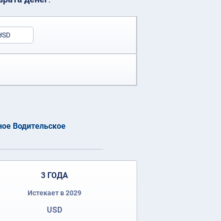
USD
ое Водительское
3 ГОДА
Истекает в 2029
USD