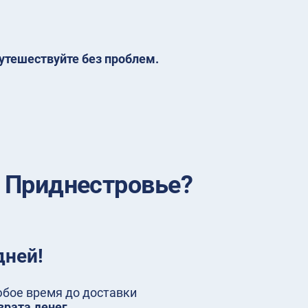
утешествуйте без проблем.
 Приднестровье?
дней!
любое время до доставки
врата денег
.