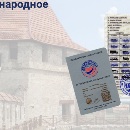
народное
х