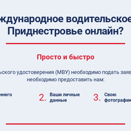
ждународное водительское
Приднестровье онлайн?
Просто и быстро
кого удостоверения (МВУ) необходимо подать заявл
необходимо предоставить нам:
ннего
2.
Ваши личные
3.
Свою
данные
фотографи