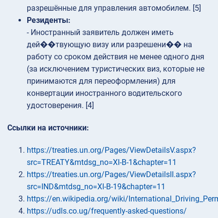
разрешённые для управления автомобилем. [5]
Резиденты:
- Иностранный заявитель должен иметь
дей��твующую визу или разрешени�� на
работу со сроком действия не менее одного дня
(за исключением туристических виз, которые не
принимаются для переоформления) для
конвертации иностранного водительского
удостоверения. [4]
Ссылки на источники:
https://treaties.un.org/Pages/ViewDetailsV.aspx?
src=TREATY&mtdsg_no=XI-B-1&chapter=11
https://treaties.un.org/Pages/ViewDetailsII.aspx?
src=IND&mtdsg_no=XI-B-19&chapter=11
https://en.wikipedia.org/wiki/International_Driving_Per
https://udls.co.ug/frequently-asked-questions/