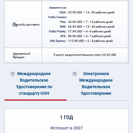
Авиапочта из
25.99
USD
— 14 - 30 рабочих дней
США:
FedEx Connect
34.99
USD
— 7 - 12 рабочих дней
Plus:
Способы доставки
64.99
USD
— 15 - 40 рабочих дней
EMS:
77.99
USD
— 4 - 6 рабочих дней
FedEx Priority:
88.99
USD
— 4 - 7 рабочих дней
UPS:
115.99
USD
— 2 - 5 рабочих дней
DHL Express:
Ускоренный
5 минут за дополнительную плату
25.00
USD
процесс
Международное
Электронное
Водительское
Международное
Удостоверение по
Водительское
стандарту ООН
Удостоверение
1 ГОД
Истекает в 2027