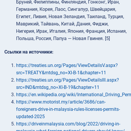
Бруней, Филиппины, Финляндия, Гонконг, Иран,
Германия, Корея, Лаос, Сингапур, Швейцария,
Египет, Ливия, Новая Зеландия, Таиланд, Турция,
Маврикий, Тайвань, Китай, Дания, Фиджи,
Нигерия, Ирак, Италия, Япония, Франция, Испания,
Польша, Россия, Папуа — Новая Гвинея. [5]
Ссылки на источники:
https://treaties.un.org/Pages/ViewDetailsV.aspx?
src=TREATY&mtdsg_no=XI-B-1&chapter=11
https://treaties.un.org/Pages/ViewDetailsIII.aspx?
src=IND&mtdsg_no=XI-B-19&chapter=11
https://en.wikipedia.org/wiki/International_Driving_Per
https://www.motorist.my/article/3686/can-
foreigners-drive-in-malaysia-rules-licenses-permits-
updated-2025
https://driveinmalaysia.com/blog/2022/driving-in-