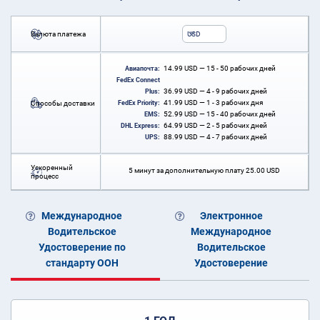
Валюта платежа
USD
14.99
USD
— 15 - 50 рабочих дней
Авиапочта:
FedEx Connect
36.99
USD
— 4 - 9 рабочих дней
Plus:
41.99
USD
— 1 - 3 рабочих дня
Способы доставки
FedEx Priority:
52.99
USD
— 15 - 40 рабочих дней
EMS:
64.99
USD
— 2 - 5 рабочих дней
DHL Express:
88.99
USD
— 4 - 7 рабочих дней
UPS:
Ускоренный
5 минут за дополнительную плату
25.00
USD
процесс
Международное
Электронное
Водительское
Международное
Удостоверение по
Водительское
стандарту ООН
Удостоверение