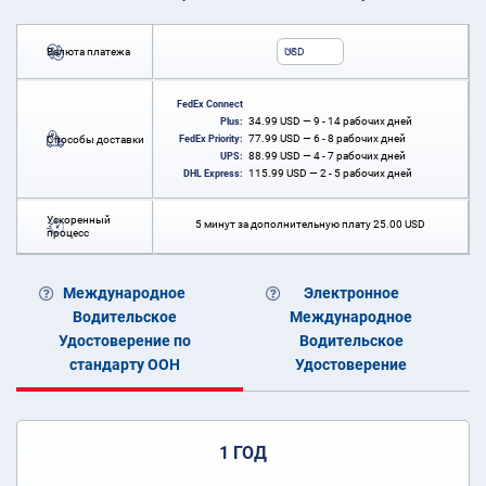
Валюта платежа
USD
FedEx Connect
34.99
USD
— 9 - 14 рабочих дней
Plus:
77.99
USD
— 6 - 8 рабочих дней
Способы доставки
FedEx Priority:
88.99
USD
— 4 - 7 рабочих дней
UPS:
115.99
USD
— 2 - 5 рабочих дней
DHL Express:
Ускоренный
5 минут за дополнительную плату
25.00
USD
процесс
Международное
Электронное
Водительское
Международное
Удостоверение по
Водительское
стандарту ООН
Удостоверение
1 ГОД