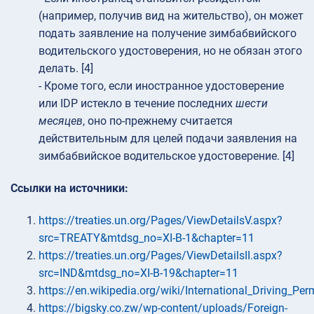
(например, получив вид на жительство), он может
подать заявление на получение зимбабвийского
водительского удостоверения, но не обязан этого
делать. [4]
- Кроме того, если иностранное удостоверение
или IDP истекло в течение последних
шести
месяцев
, оно по-прежнему считается
действительным для целей подачи заявления на
зимбабвийское водительское удостоверение. [4]
Ссылки на источники:
https://treaties.un.org/Pages/ViewDetailsV.aspx?
src=TREATY&mtdsg_no=XI-B-1&chapter=11
https://treaties.un.org/Pages/ViewDetailsII.aspx?
src=IND&mtdsg_no=XI-B-19&chapter=11
https://en.wikipedia.org/wiki/International_Driving_Per
https://bigsky.co.zw/wp-content/uploads/Foreign-