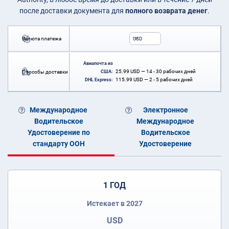
после доставки документа для
полного возврата денег
.
Валюта платежа
USD
Авиапочта из
25.99
USD
— 14 - 30 рабочих дней
Способы доставки
США:
115.99
USD
— 2 - 5 рабочих дней
DHL Express:
Международное
Электронное
Водительское
Международное
Удостоверение по
Водительское
стандарту ООН
Удостоверение
1 ГОД
Истекает в 2027
USD