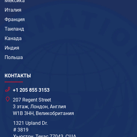
Мексика
Италия
Франция
Таиланд
Канада
Индия
Польша
КОНТАКТЫ
+1 205 855 3153
207 Regent Street
3 этаж, Лондон, Англия
W1B 3HH, Великобритания
1321 Upland Dr.
# 3819
Хьюстон, Техас 77043, США