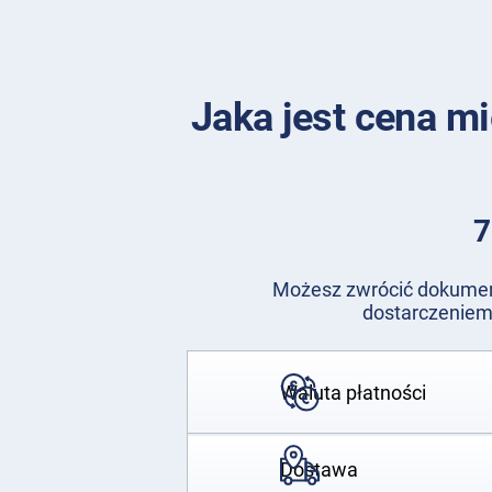
Jaka jest cena m
7
Możesz zwrócić dokument
dostarczeniem 
Waluta płatności
Dostawa