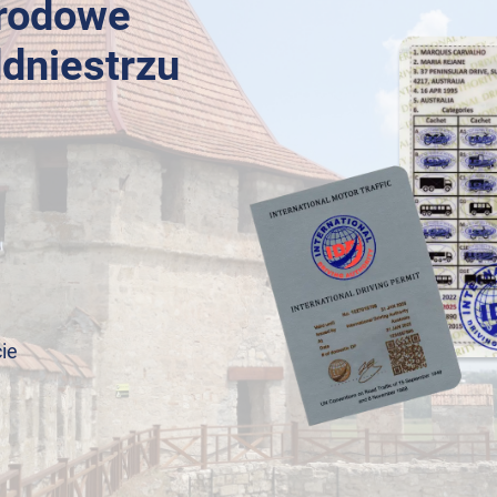
arodowe
dniestrzu
ie