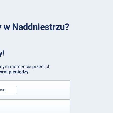
y w Naddniestrzu?
y!
olnym momencie przed ich
wrot pieniędzy
.
USD