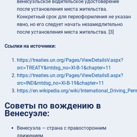
венесуэльское водительское удостоверение
после установления места жительства.
Конкретный срок для переоформления не указан
явно, но его следует начать незамедлительно
после установления места жительства. [3]
Ссылки на источники:
https://treaties.un.org/Pages/ViewDetailsV.aspx?
src=TREATY&mtdsg_no=XI-B-1&chapter=11
https://treaties.un.org/Pages/ViewDetailsII.aspx?
src=IND&mtdsg_no=XI-B-19&chapter=11
https://en.wikipedia.org/wiki/International_Driving_Per
Советы по вождению в
Венесуэле:
Венесуэла — страна с правосторонним
движением.