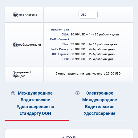
Валюта платежа
USD
Авиапочта из
30.99
USD
— 14 - 30 рабочих дней
США:
FedEx Connect
32.99
USD
— 6 - 11 рабочих дней
Способы доставки
Plus:
75.99
USD
— 4 - 6 рабочих дней
FedEx Priority:
80.99
USD
— 2 - 5 рабочих дней
DHL Express:
88.99
USD
— 2 - 4 рабочих дня
UPS:
Ускоренный
5 минут за дополнительную плату
25.00
USD
процесс
Международное
Электронное
Водительское
Международное
Удостоверение по
Водительское
стандарту ООН
Удостоверение