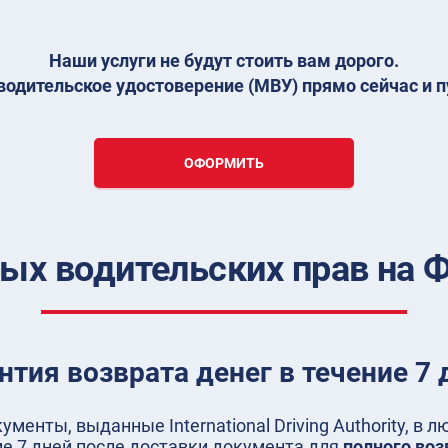
Наши услуги не будут стоить вам дорого.
одительское удостоверение (МВУ) прямо сейчас и п
ОФОРМИТЬ
х водительских прав на Ф
нтия возврата денег в течение 7 
менты, выданные International Driving Authority, в 
ие 7 дней после доставки документа для
полного воз