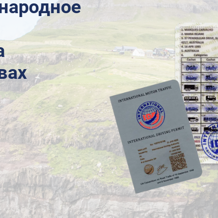
народное
а
вах
х