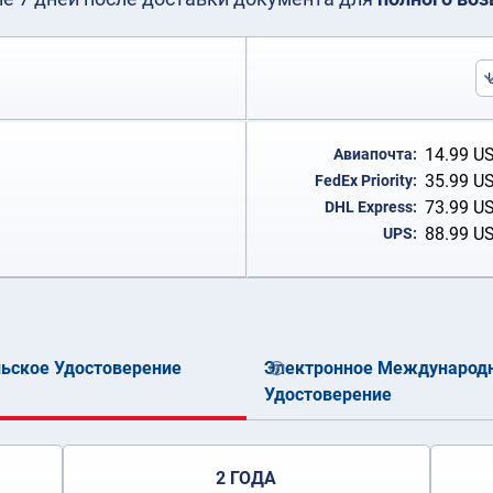
14.99
U
Авиапочта:
35.99
U
FedEx Priority:
73.99
U
DHL Express:
88.99
U
UPS:
ьское Удостоверение
Электронное Международн
Удостоверение
2 ГОДА