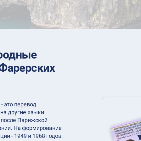
родные
 Фарерских
- это перевод
на другие языки.
у после Парижской
нии. На формирование
ии - 1949 и 1968 годов.