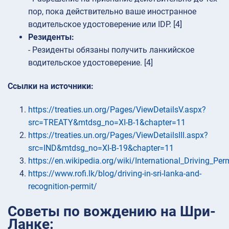
пор, пока действительно ваше иностранное
водительское удостоверение или IDP. [4]
Резиденты:
- Резиденты обязаны получить ланкийское
водительское удостоверение. [4]
Ссылки на источники:
https://treaties.un.org/Pages/ViewDetailsV.aspx?
src=TREATY&mtdsg_no=XI-B-1&chapter=11
https://treaties.un.org/Pages/ViewDetailsIII.aspx?
src=IND&mtdsg_no=XI-B-19&chapter=11
https://en.wikipedia.org/wiki/International_Driving_Per
https://www.rofi.lk/blog/driving-in-sri-lanka-and-
recognition-permit/
Советы по вождению на Шри-
Ланке: