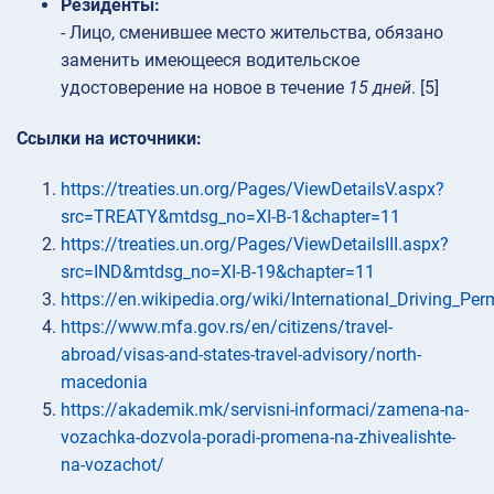
Резиденты:
- Лицо, сменившее место жительства, обязано
заменить имеющееся водительское
удостоверение на новое в течение
15 дней
. [5]
Ссылки на источники:
https://treaties.un.org/Pages/ViewDetailsV.aspx?
src=TREATY&mtdsg_no=XI-B-1&chapter=11
https://treaties.un.org/Pages/ViewDetailsIII.aspx?
src=IND&mtdsg_no=XI-B-19&chapter=11
https://en.wikipedia.org/wiki/International_Driving_Per
https://www.mfa.gov.rs/en/citizens/travel-
abroad/visas-and-states-travel-advisory/north-
macedonia
https://akademik.mk/servisni-informaci/zamena-na-
vozachka-dozvola-poradi-promena-na-zhivealishte-
na-vozachot/