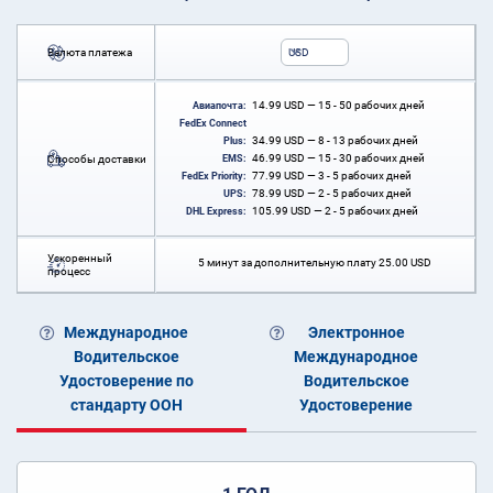
Валюта платежа
USD
14.99
USD
— 15 - 50 рабочих дней
Авиапочта:
FedEx Connect
34.99
USD
— 8 - 13 рабочих дней
Plus:
46.99
USD
— 15 - 30 рабочих дней
Способы доставки
EMS:
77.99
USD
— 3 - 5 рабочих дней
FedEx Priority:
78.99
USD
— 2 - 5 рабочих дней
UPS:
105.99
USD
— 2 - 5 рабочих дней
DHL Express:
Ускоренный
5 минут за дополнительную плату
25.00
USD
процесс
Международное
Электронное
Водительское
Международное
Удостоверение по
Водительское
стандарту ООН
Удостоверение