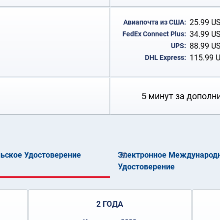
25.99
U
Авиапочта из США:
34.99
U
FedEx Connect Plus:
88.99
U
UPS:
115.99
DHL Express:
5 минут за дополн
ьское Удостоверение
Электронное Международн
Удостоверение
2 ГОДА