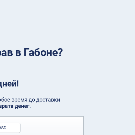
ав в Габоне?
дней!
любое время до доставки
врата денег
.
USD