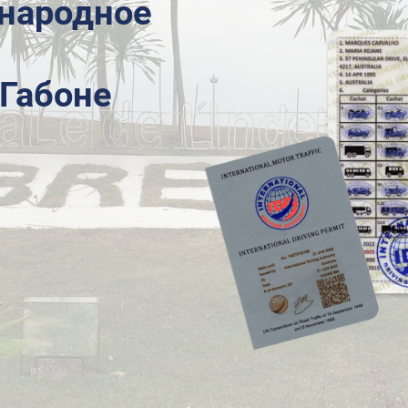
народное
 Габоне
х