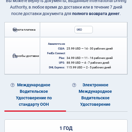
Вы можете вернуть документы, выданные International Driving
Authority, в любое время до доставки или в течение 7 дней
после доставки документа для
полного возврата денег
.
Валюта платежа
USD
Авиапочта из
25.99
USD
— 14 - 30 рабочих дней
США:
FedEx Connect
Способы доставки
34.99
USD
— 11 - 16 рабочих дней
Plus:
88.99
USD
— 4 - 7 рабочих дней
UPS:
115.99
USD
— 2 - 5 рабочих дней
DHL Express:
Международное
Электронное
Водительское
Международное
Удостоверение по
Водительское
стандарту ООН
Удостоверение
1 ГОД