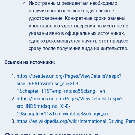
Иностранным резидентам необходимо
получить конголезское водительское
удостоверение. Конкретные сроки замены
иностранного удостоверения на местное не
указаны явно в официальных источниках,
однако рекомендуется начать этот процесс
сразу после получения вида на жительство.
Ссылки на источники:
https://treaties.un.org/Pages/ViewDetailsV.aspx?
src=TREATY&mtdsq_no=XI-B-
1&chapter=11&Temp=mtdsq5&clang=_en
https://treaties.un.org/Pages/ViewDetailsIII.aspx?
src=IND&mtdsq_no=XI-B-
19&chapter=11&Temp=mtdsq3&clang=_en
https://en.wikipedia.org/wiki/International_Driving_Per