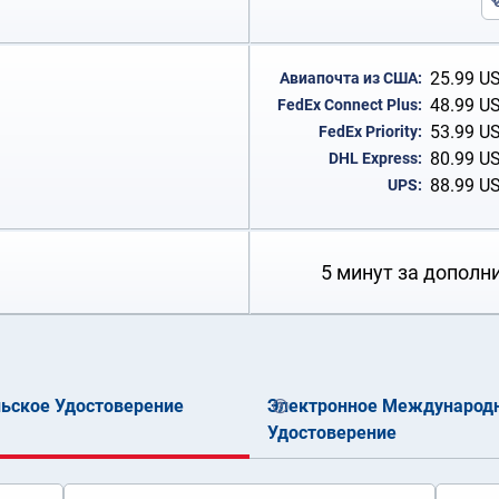
25.99
U
Авиапочта из США:
48.99
U
FedEx Connect Plus:
53.99
U
FedEx Priority:
80.99
U
DHL Express:
88.99
U
UPS:
5 минут за дополн
ьское Удостоверение
Электронное Международн
Удостоверение