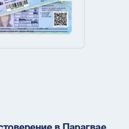
товерение в Парагвае