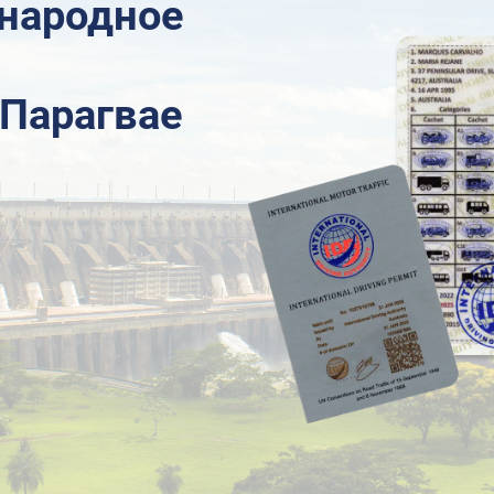
народное
 Парагвае
х