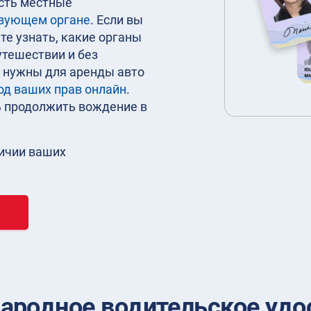
есть местные
твующем органе
. Если вы
те узнать, какие органы
путешествии и без
и нужны для аренды авто
од ваших прав онлайн
.
ь продолжить вождение в
личии ваших
ародное водительское удос