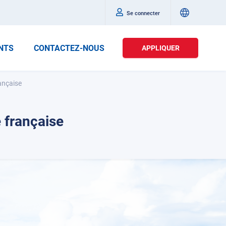
Se connecter
NTS
CONTACTEZ-NOUS
APPLIQUER
ançaise
 française