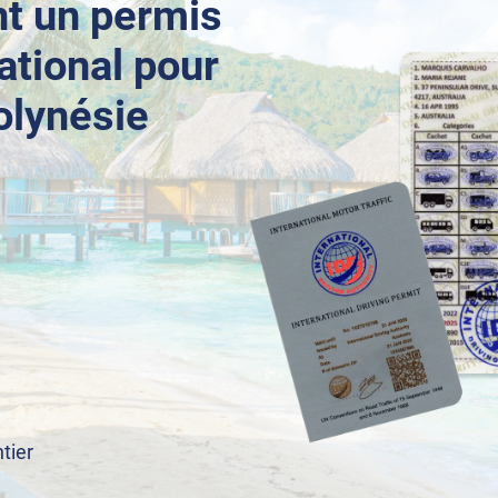
t un permis
ational pour
olynésie
tier