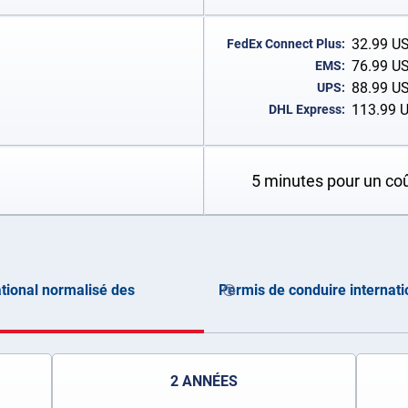
32.99
U
FedEx Connect Plus:
76.99
U
EMS:
88.99
U
UPS:
113.99
DHL Express:
5 minutes pour un co
tional normalisé des
Permis de conduire internati
2 ANNÉES