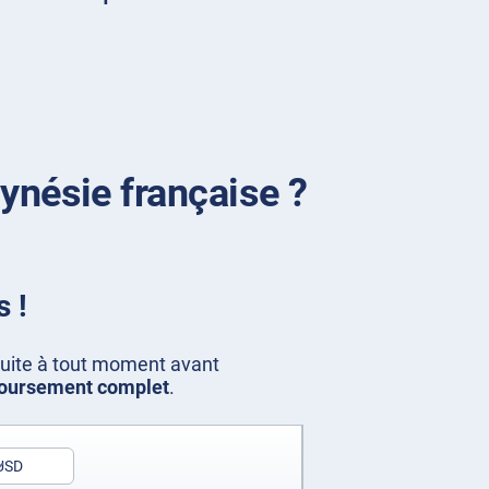
lynésie française ?
 !
duite à tout moment avant
oursement complet
.
USD