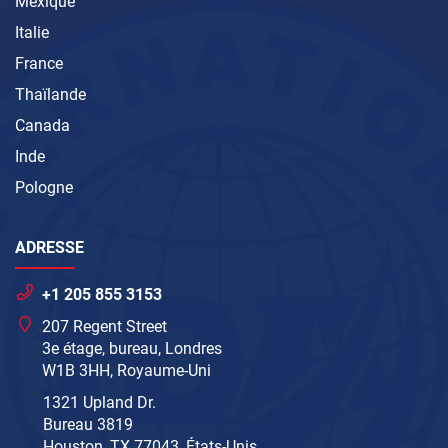
Mexique
Italie
France
Thaïlande
Canada
Inde
Pologne
ADRESSE
+1 205 855 3153
207 Regent Street
3e étage, bureau, Londres
W1B 3HH, Royaume-Uni
1321 Upland Dr.
Bureau 3819
Houston, TX 77043, États-Unis