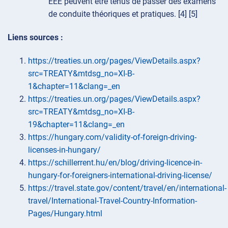
EEE peuvent être tenus de passer des examens
de conduite théoriques et pratiques. [4] [5]
Liens sources :
https://treaties.un.org/pages/ViewDetails.aspx?
src=TREATY&mtdsg_no=XI-B-
1&chapter=11&clang=_en
https://treaties.un.org/pages/ViewDetails.aspx?
src=TREATY&mtdsg_no=XI-B-
19&chapter=11&clang=_en
https://hungary.com/validity-of-foreign-driving-
licenses-in-hungary/
https://schillerrent.hu/en/blog/driving-licence-in-
hungary-for-foreigners-international-driving-license/
https://travel.state.gov/content/travel/en/international-
travel/International-Travel-Country-Information-
Pages/Hungary.html