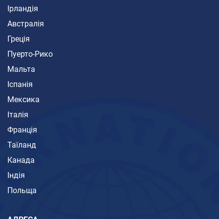
Ірландія
Австралія
Греція
Пуерто-Рико
Мальта
Іспанія
Мексика
Італія
Франція
Таїланд
Канада
Індія
Польща