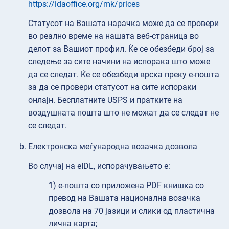
https://idaoffice.org/mk/prices
Статусот на Вашата нарачка може да се провери
во реално време на нашата веб-страница во
делот за Вашиот профил. Ќе се обезбеди број за
следење за сите начини на испорака што може
да се следат. Ќе се обезбеди врска преку е-пошта
за да се провери статусот на сите испораки
онлајн. Бесплатните USPS и пратките на
воздушната пошта што не можат да се следат не
се следат.
Електронска меѓународна возачка дозвола
Во случај на eIDL, испорачувањето е:
1) е-пошта со приложена PDF книшка со
превод на Вашата национална возачка
дозвола на 70 јазици и слики од пластична
лична карта;