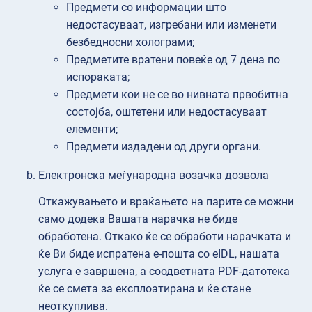
Предмети со информации што
недостасуваат, изгребани или изменети
безбедносни холограми;
Предметите вратени повеќе од 7 дена по
испораката;
Предмети кои не се во нивната првобитна
состојба, оштетени или недостасуваат
елементи;
Предмети издадени од други органи.
Електронска меѓународна возачка дозвола
Откажувањето и враќањето на парите се можни
само додека Вашата нарачка не биде
обработена. Откако ќе се обработи нарачката и
ќе Ви биде испратена е-пошта со eIDL, нашата
услуга е завршена, а соодветната PDF-датотека
ќе се смета за експлоатирана и ќе стане
неоткуплива.