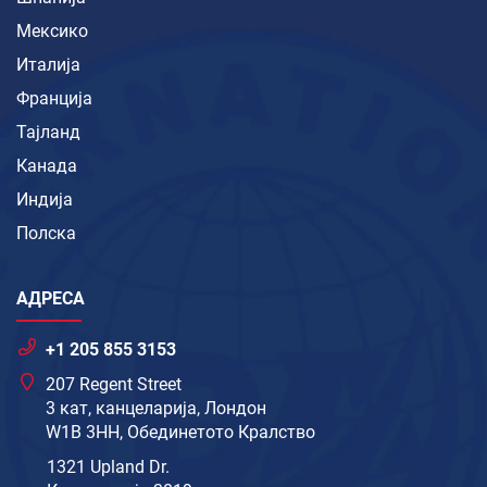
Мексико
Италија
Франција
Тајланд
Канада
Индија
Полска
АДРЕСА
+1 205 855 3153
207 Regent Street
3 кат, канцеларија, Лондон
W1B 3HH, Обединетото Кралство
1321 Upland Dr.