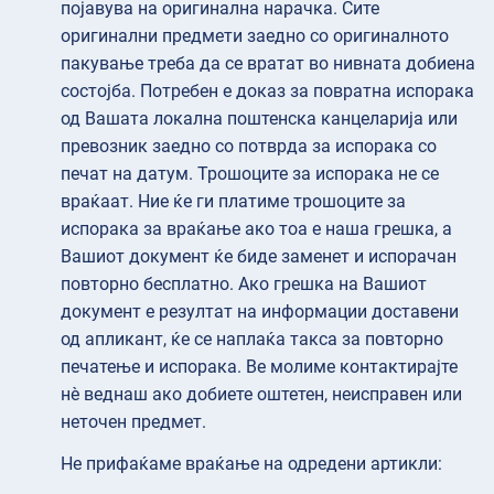
појавува на оригинална нарачка. Сите
оригинални предмети заедно со оригиналното
пакување треба да се вратат во нивната добиена
состојба. Потребен е доказ за повратна испорака
од Вашата локална поштенска канцеларија или
превозник заедно со потврда за испорака со
печат на датум. Трошоците за испорака не се
враќаат. Ние ќе ги платиме трошоците за
испорака за враќање ако тоа е наша грешка, а
Вашиот документ ќе биде заменет и испорачан
повторно бесплатно. Ако грешка на Вашиот
документ е резултат на информации доставени
од апликант, ќе се наплаќа такса за повторно
печатење и испорака. Ве молиме контактирајте
нè веднаш ако добиете оштетен, неисправен или
неточен предмет.
Не прифаќаме враќање на одредени артикли: