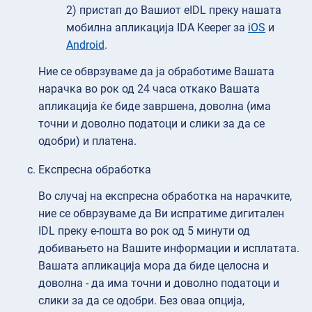
2) пристап до Вашиот eIDL преку нашата
мобилна апликација IDA Keeper за
iOS
и
Android
.
Ние се обврзуваме да ја обработиме Вашата
нарачка во рок од 24 часа откако Вашата
апликација ќе биде завршена, доволна (има
точни и доволно податоци и слики за да се
одобри) и платена.
Експресна обработка
Во случај на експресна обработка на нарачките,
ние се обврзуваме да Ви испратиме дигитален
IDL преку е-пошта во рок од 5 минути од
добивањето на Вашите информации и исплатата.
Вашата апликација мора да биде целосна и
доволна - да има точни и доволно податоци и
слики за да се одобри. Без оваа опција,