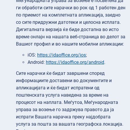
Меѓународната управа за возење е посветена да
ги обработи сите нарачки во рок од 1 работен ден
по приемот на комплетната апликација, заедно
со сите придружни датотеки и целосна исплата.
Дигиталната верзија ќе биде достапна во исто
време онлајн на нашата веб-страница во делот за
Вашиот профил и во нашите мобилни апликации:
iOS:
https://idaoffice.org/ios
;
Android:
https://idaoffice.org/android
.
Сите нарачки ќе бидат завршени според
информациите доставени во документите и
апликацијата и ќе бидат испратени од
поштенската услуга наведена за време на
процесот на наплата. Меѓутоа, Меѓународната
управа за возење го задржува правото да ја
испрати Вашата нарачка преку најдобрата
услуга за пошта за вашата географска локација.