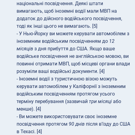
національні посвідчення. Деякі штати
вимагають, щоб іноземні водії мали МВП на
додаток до дійсного водійського посвідчення,
тоді як інші цього не вимагають. [5]
- У Нью-Йорку ви можете керувати автомобілем з
іноземним водійським посвідченням до
12
місяців
з дня прибуття до США. Якщо ваше
водійське посвідчення не англійською мовою, ви
повинні отримати МВП, щоб місцеві органи влади
розуміли ваші водійські документи. [4]
- Іноземні водії з туристичною візою можуть
керувати автомобілем у Каліфорнії з іноземним
водійським посвідченням протягом усього
терміну перебування (зазвичай
три місяці
або
менше). [4]
- Ви можете використовувати своє іноземне
посвідчення протягом
90 днів
після в'їзду до США
в Техасі. [4]