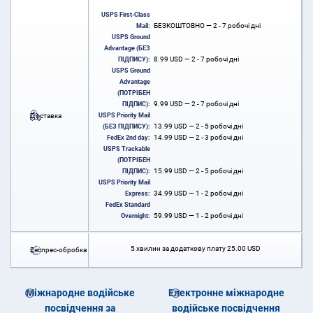
USPS First-Class
БЕЗКОШТОВНО — 2 - 7 робочі дні
Mail:
USPS Ground
Advantage (БЕЗ
8.99
USD
— 2 - 7 робочі дні
ПІДПИСУ):
USPS Ground
Advantage
(ПОТРІБЕН
9.99
USD
— 2 - 7 робочі дні
ПІДПИС):
Доставка
USPS Priority Mail
13.99
USD
— 2 - 5 робочі дні
(БЕЗ ПІДПИСУ):
14.99
USD
— 2 - 3 робочі дні
FedEx 2nd day:
USPS Trackable
(ПОТРІБЕН
15.99
USD
— 2 - 5 робочі дні
ПІДПИС):
USPS Priority Mail
34.99
USD
— 1 - 2 робочі дні
Express:
FedEx Standard
59.99
USD
— 1 - 2 робочі дні
Overnight:
5 хвилин за додаткову плату
25.00
USD
Експрес-обробка
Міжнародне водійське
Електронне міжнародне
посвідчення за
водійське посвідчення