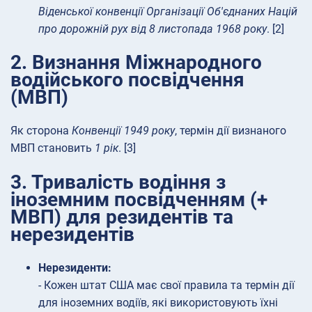
Віденської конвенції Організації Об'єднаних Націй
про дорожній рух від 8 листопада 1968 року
. [2]
2. Визнання Міжнародного
водійського посвідчення
(МВП)
Як сторона
Конвенції 1949 року
, термін дії визнаного
МВП становить
1 рік
. [3]
3. Тривалість водіння з
іноземним посвідченням (+
МВП) для резидентів та
нерезидентів
Нерезиденти:
- Кожен штат США має свої правила та термін дії
для іноземних водіїв, які використовують їхні