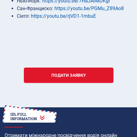
Нью-Йорк:
https://youtu.be/7HaJArMDKgI
Сан-Франциско:
https://youtu.be/PGMu_Z89Ao8
Сіетл:
https://youtu.be/rjVD1-1mbuE
ПОДАТИ ЗАЯВКУ
ЯК
Отримати міжнародне посвідчення водія онлайн