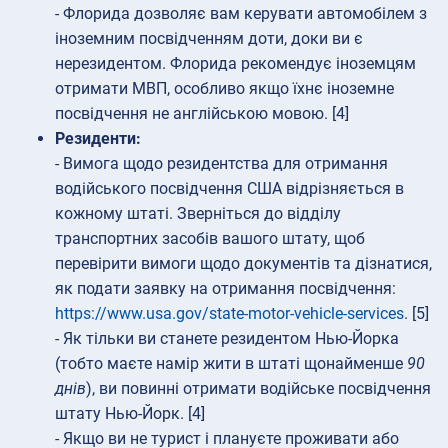
- Флорида дозволяє вам керувати автомобілем з
іноземним посвідченням доти, доки ви є
нерезидентом. Флорида рекомендує іноземцям
отримати МВП, особливо якщо їхнє іноземне
посвідчення не англійською мовою. [4]
Резиденти:
- Вимога щодо резидентства для отримання
водійського посвідчення США відрізняється в
кожному штаті. Зверніться до відділу
транспортних засобів вашого штату, щоб
перевірити вимоги щодо документів та дізнатися,
як подати заявку на отримання посвідчення:
https://www.usa.gov/state-motor-vehicle-services
. [5]
- Як тільки ви станете резидентом Нью-Йорка
(тобто маєте намір жити в штаті щонайменше
90
днів
), ви повинні отримати водійське посвідчення
штату Нью-Йорк. [4]
- Якщо ви не турист і плануєте проживати або