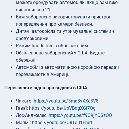
можете орендувати автомобіль, якщо вам вже
виповнилося 21.
Вам заборонено використовувати пристрої
попередження про камери безпеки.
Дитячі автокрісла та утримувальні системи є
обов'язковими.
Режим hands-free є обов'язковим.
Обгін справа заборонений у США. Будьте
обережні.
Автомобілі з автоматичною коробкою передач
переважають в Америці.
Перегляньте відео про водіння в США
Чикаго:
https://youtu.be/3ma3yXXc3V8
Гаваї:
https://youtu.be/UpVBdgXGi7Qg
Лос-Анджелес:
https://youtu.be/f9Q9jYOSzOQ
Маямі:
https://youtu.be/O8Td31EnrrI