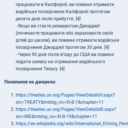
працювати в Каліфорнії, ви повинні отримати
водійське посвідчення Каліфорнії протягом
десяти днів
після прибуття. [4]
- Якщо ви стаєте резидентом Джорджії
(починаєте працювати або зараховуєте своїх
дітей до школи), ви повинні отримати водійське
посвідчення Джорджії протягом
30 днів
. [4]
- Через
90 днів
після в'їзду до США ви повинні
подати заявку на отримання водійського
посвідчення Техасу. [4]
Посилання на джерела:
https://treaties.un.org/Pages/ViewDetailsV.aspx?
src=TREATY&mtdsg_no=XI-B-1&chapter=11
https://treaties.un.org/Pages/ViewDetailsIII.aspx?
src=IND&mtdsg_no=XI-B-19&chapter=11
https://en.wikipedia.org/wiki/International_Driving_Per