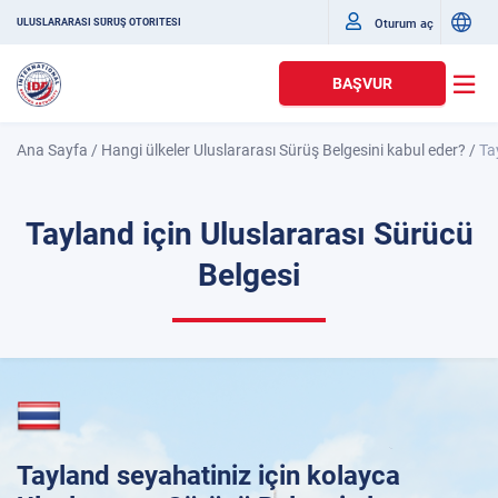
Oturum aç
ULUSLARARASI SÜRÜŞ OTORITESI
BAŞVUR
Ana Sayfa
/
Hangi ülkeler Uluslararası Sürüş Belgesini kabul eder?
/
Ta
Tayland için Uluslararası Sürücü
Belgesi
Tayland seyahatiniz için kolayca