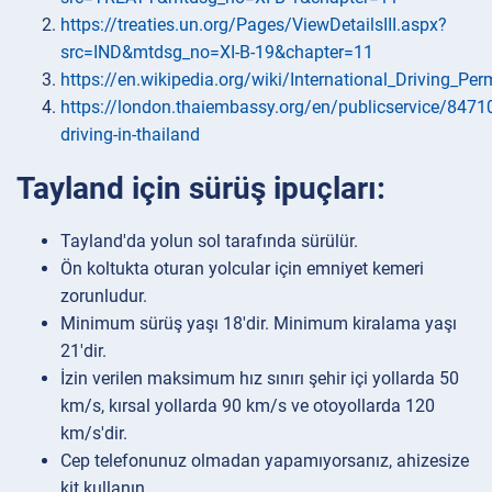
https://treaties.un.org/Pages/ViewDetailsIII.aspx?
src=IND&mtdsg_no=XI-B-19&chapter=11
https://en.wikipedia.org/wiki/International_Driving_Per
https://london.thaiembassy.org/en/publicservice/8471
driving-in-thailand
Tayland için sürüş ipuçları:
Tayland'da yolun sol tarafında sürülür.
Ön koltukta oturan yolcular için emniyet kemeri
zorunludur.
Minimum sürüş yaşı 18'dir. Minimum kiralama yaşı
21'dir.
İzin verilen maksimum hız sınırı şehir içi yollarda 50
km/s, kırsal yollarda 90 km/s ve otoyollarda 120
km/s'dir.
Cep telefonunuz olmadan yapamıyorsanız, ahizesize
kit kullanın.