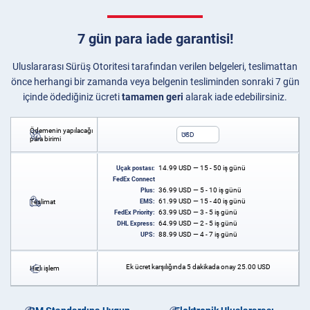
7 gün para iade garantisi!
Uluslararası Sürüş Otoritesi tarafından verilen belgeleri, teslimattan
önce herhangi bir zamanda veya belgenin tesliminden sonraki 7 gün
içinde ödediğiniz ücreti
tamamen geri
alarak iade edebilirsiniz.
Ödemenin yapılacağı
USD
para birimi
14.99
USD
— 15 - 50 iş günü
Uçak postası:
FedEx Connect
36.99
USD
— 5 - 10 iş günü
Plus:
61.99
USD
— 15 - 40 iş günü
Teslimat
EMS:
63.99
USD
— 3 - 5 iş günü
FedEx Priority:
64.99
USD
— 2 - 5 iş günü
DHL Express:
88.99
USD
— 4 - 7 iş günü
UPS:
Ek ücret karşılığında 5 dakikada onay
25.00
USD
Hızlı işlem