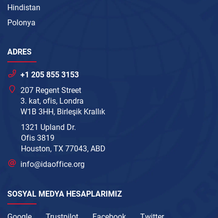
Hindistan
Polonya
ADRES
+1 205 855 3153
207 Regent Street
3. kat, ofis, Londra
W1B 3HH, Birleşik Krallık
1321 Upland Dr.
Ofis 3819
Houston, TX 77043, ABD
info@idaoffice.org
SOSYAL MEDYA HESAPLARIMIZ
Google
Trustpilot
Facebook
Twitter