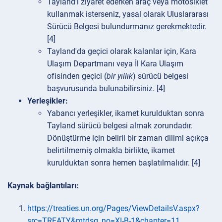
Tayland'ı ziyaret ederken araç veya motosiklet
kullanmak isterseniz, yasal olarak Uluslararası
Sürücü Belgesi bulundurmanız gerekmektedir.
[4]
Tayland'da geçici olarak kalanlar için, Kara
Ulaşım Departmanı veya İl Kara Ulaşım
ofisinden geçici (
bir yıllık
) sürücü belgesi
başvurusunda bulunabilirsiniz. [4]
Yerleşikler:
Yabancı yerleşikler, ikamet kurulduktan sonra
Tayland sürücü belgesi almak zorundadır.
Dönüştürme için belirli bir zaman dilimi açıkça
belirtilmemiş olmakla birlikte, ikamet
kurulduktan sonra hemen başlatılmalıdır. [4]
Kaynak bağlantıları:
https://treaties.un.org/Pages/ViewDetailsV.aspx?
src=TREATY&mtdsg_no=XI-B-1&chapter=11