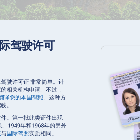
际驾驶许可
驾驶许可证 非常简单。计
家的相关机构申请。不过，
翻译您的本国驾照
。这种方
驾驶。
文件。第一批此类证件出现
1949年和1968年的另外
证
与
国际驾照
实质相同。