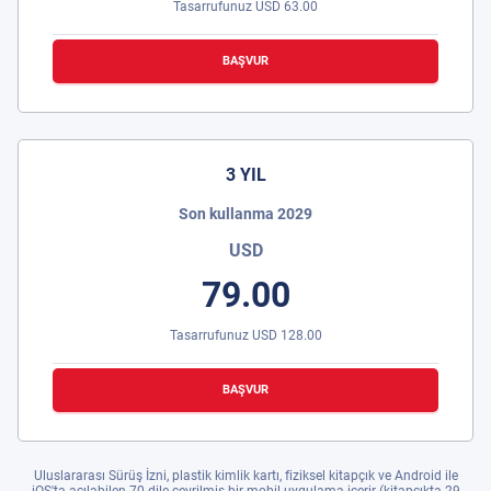
Tasarrufunuz
USD
63.00
BAŞVUR
3 YIL
Son kullanma 2029
USD
79.00
Tasarrufunuz
USD
128.00
BAŞVUR
Uluslararası Sürüş İzni, plastik kimlik kartı, fiziksel kitapçık ve Android ile
iOS'ta açılabilen 70 dile çevrilmiş bir mobil uygulama içerir (kitapçıkta 29