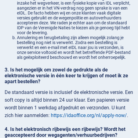
inzake het wegverkeer, is een fysieke kopie van IDL verplicht,
aangezien er in het VN-verdrag nog geen sprake is van een
eIDL. De facto hebben wij en onze klanten vaak digitale
versies gebruikt en de wegenpolitie en autoverhuurders
accepteren deze. We raden je echter aan om de standaard
IDP van de Verenigde Naties te kiezen als je genoeg tijd hebt
voor de levering.
Annulering en terugbetaling zijn alleen mogelijk zolang je
bestelling nog niet is verwerkt. Zodra een bestelling is
verwerkt en een e-mail met eIDL naar jou is verzonden, is
onze service voltooid en wordt het betreffende PDF-bestand
als geëxploiteerd beschouwd en wordt het onherroepelijk.
Is het mogelijk om zowel de gedrukte als de
elektronische versie in één keer te krijgen of moet ik ze
apart bestellen?
De standaard versie is inclusief de elektronische versie. Een
soft copy is altijd binnen 24 uur klaar. Een papieren versie
wordt binnen 1 werkdag afgedrukt en verzonden. U kunt
zich hier aanmelden:
https://idaoffice.org/nl/apply-now/
.
Is het elektronisch rijbewijs een rijbewijs? Wordt het
geaccepteerd door wegagenten/verhuurbedrijven?