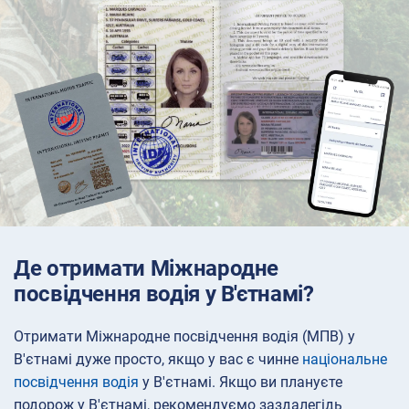
Де отримати Міжнародне
посвідчення водія у В'єтнамі?
Отримати Міжнародне посвідчення водія (МПВ) у
В'єтнамі дуже просто, якщо у вас є чинне
національне
посвідчення водія
у В'єтнамі. Якщо ви плануєте
подорож у В'єтнамі, рекомендуємо заздалегідь