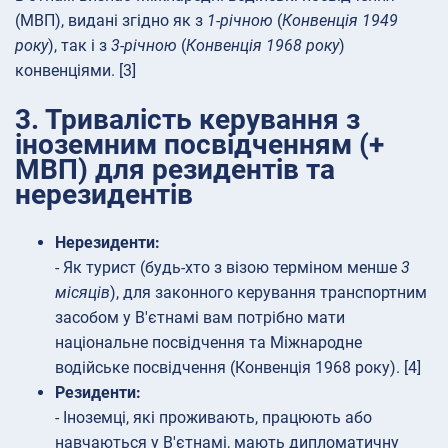
(МВП), видані згідно як з
1-річною
(
Конвенція 1949
року
), так і з
3-річною
(
Конвенція 1968 року
)
конвенціями. [3]
3. Тривалість керування з
іноземним посвідченням (+
МВП) для резидентів та
нерезидентів
Нерезиденти:
- Як турист (будь-хто з візою терміном менше
3
місяців
), для законного керування транспортним
засобом у В'єтнамі вам потрібно мати
національне посвідчення та Міжнародне
водійське посвідчення (Конвенція 1968 року). [4]
Резиденти:
- Іноземці, які проживають, працюють або
навчаються у В'єтнамі, мають дипломатичну