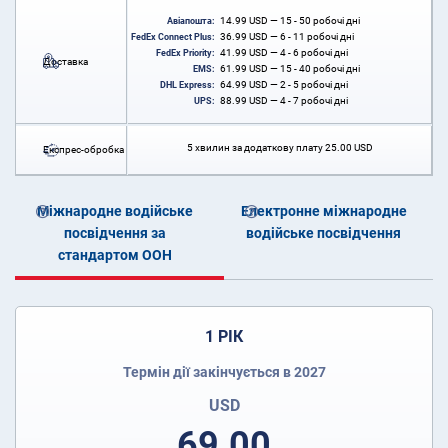
14.99
USD
— 15 - 50 робочі дні
Авіапошта:
36.99
USD
— 6 - 11 робочі дні
FedEx Connect Plus:
41.99
USD
— 4 - 6 робочі дні
FedEx Priority:
Доставка
61.99
USD
— 15 - 40 робочі дні
EMS:
64.99
USD
— 2 - 5 робочі дні
DHL Express:
88.99
USD
— 4 - 7 робочі дні
UPS:
5 хвилин за додаткову плату
25.00
USD
Експрес-обробка
Міжнародне водійське
Електронне міжнародне
посвідчення за
водійське посвідчення
стандартом ООН
1 РІК
Термін дії закінчується в 2027
USD
69.00