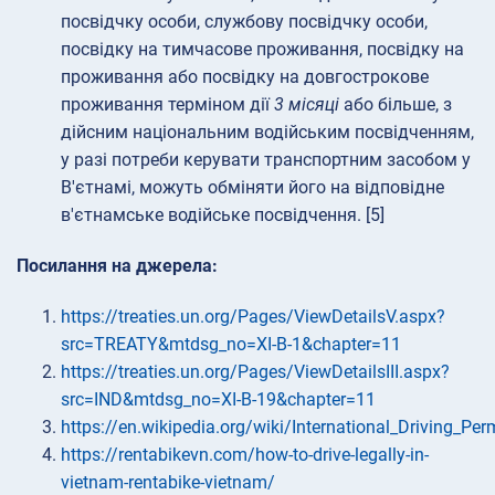
посвідчку особи, службову посвідчку особи,
посвідку на тимчасове проживання, посвідку на
проживання або посвідку на довгострокове
проживання терміном дії
3 місяці
або більше, з
дійсним національним водійським посвідченням,
у разі потреби керувати транспортним засобом у
В'єтнамі, можуть обміняти його на відповідне
в'єтнамське водійське посвідчення. [5]
Посилання на джерела:
https://treaties.un.org/Pages/ViewDetailsV.aspx?
src=TREATY&mtdsg_no=XI-B-1&chapter=11
https://treaties.un.org/Pages/ViewDetailsIII.aspx?
src=IND&mtdsg_no=XI-B-19&chapter=11
https://en.wikipedia.org/wiki/International_Driving_Per
https://rentabikevn.com/how-to-drive-legally-in-
vietnam-rentabike-vietnam/