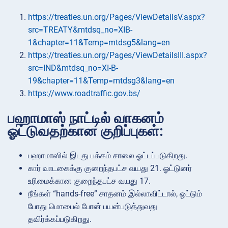
https://treaties.un.org/Pages/ViewDetailsV.aspx?
src=TREATY&mtdsq_no=XIB-
1&chapter=11&Temp=mtdsg5&lang=en
https://treaties.un.org/Pages/ViewDetailsIII.aspx?
src=IND&mtdsq_no=XI-B-
19&chapter=11&Temp=mtdsg3&lang=en
https://www.roadtraffic.gov.bs/
பஹாமாஸ் நாட்டில் வாகனம்
ஓட்டுவதற்கான குறிப்புகள்:
பஹாமாஸில் இடது பக்கம் சாலை ஓட்டப்படுகிறது.
கார் வாடகைக்கு குறைந்தபட்ச வயது 21. ஓட்டுனர்
உரிமைக்கான குறைந்தபட்ச வயது 17.
நீங்கள் “hands-free” சாதனம் இல்லாவிட்டால், ஓட்டும்
போது மொபைல் போன் பயன்படுத்துவது
தவிர்க்கப்படுகிறது.