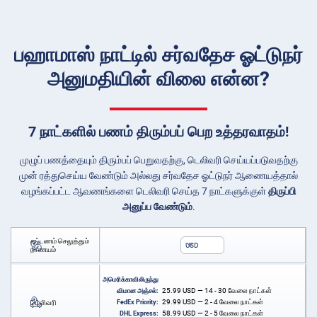
பஹாமாஸ் நாட்டில் சர்வதேச ஓட்டுநர்
அனுமதியின் விலை என்ன?
7 நாட்களில் பணம் திரும்பப் பெற உத்தரவாதம்!
முழுப் பணத்தையும் திரும்பப் பெறுவதற்கு, டெலிவரி செய்யப்படுவதற்கு
முன் ரத்துசெய்ய வேண்டும் அல்லது சர்வதேச ஓட்டுநர் ஆணையத்தால்
வழங்கப்பட்ட ஆவணங்களை டெலிவரி செய்த 7 நாட்களுக்குள்
திருப்பி
அனுப்ப வேண்டும்
.
கட்டணம் செலுத்தும்
USD
நாணயம்
அமெரிக்காவிலிருந்து
25.99
USD
— 14 - 30 வேலை நாட்கள்
விமான அஞ்சல்:
29.99
USD
— 2 - 4 வேலை நாட்கள்
டெலிவரி
FedEx Priority:
58.99
USD
— 2 - 5 வேலை நாட்கள்
DHL Express: