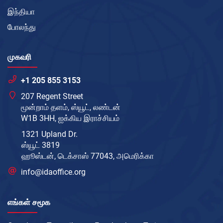
இந்தியா
போலந்து
முகவரி
+1 205 855 3153
207 Regent Street
மூன்றாம் தளம், ஸ்யூட், லண்டன்
W1B 3HH, ஐக்கிய இராச்சியம்
1321 Upland Dr.
ஸ்யூட் 3819
ஹூஸ்டன், டெக்சாஸ் 77043, அமெரிக்கா
info@idaoffice.org
எங்கள் சமூக