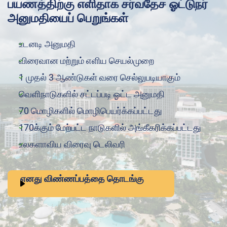
பயணத்திற்கு எளிதாக சர்வதேச ஓட்டுநர்
அனுமதியைப் பெறுங்கள்
உடனடி அனுமதி
விரைவான மற்றும் எளிய செயல்முறை
1 முதல் 3 ஆண்டுகள் வரை செல்லுபடியாகும்
வெளிநாடுகளில் சட்டப்படி ஓட்ட அனுமதி
70 மொழிகளில் மொழிபெயர்க்கப்பட்டது
170க்கும் மேற்பட்ட நாடுகளில் அங்கீகரிக்கப்பட்டது
உலகளாவிய விரைவு டெலிவரி
எனது விண்ணப்பத்தை தொடங்கு