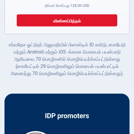
நீங்கள் சேமிப்பது
128.00
USD
விண்ணப்பித்தல்
சர்வதேச ஓட்டுநர் அனுமதியில் பிளாஸ்டிக் ID கார்டு, கையேடு
மற்றும் Android மற்றும் iOS -க்கான மொபைல் பயன்பாடு
ஆகியவை 70 மொழிகளில் மொழிபெயர்க்கப்பட்டுள்ளது
(கையேட்டில் 29 மொழிகளிலும் மொபைல் பயன்பாட்டில்
அனைத்து 70 மொழிகளிலும் மொழிபெயர்க்கப்பட்டுள்ளது).