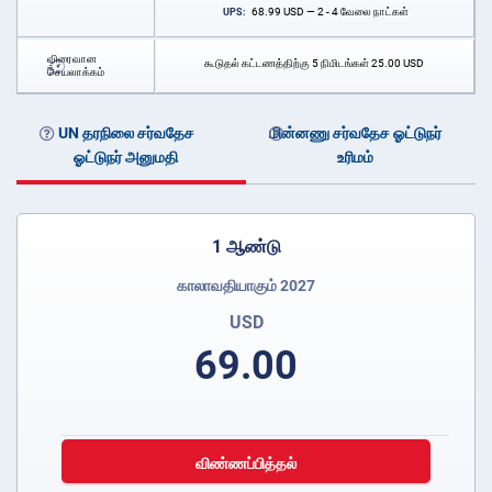
68.99
USD
— 2 - 4 வேலை நாட்கள்
UPS:
விரைவான
கூடுதல் கட்டணத்திற்கு 5 நிமிடங்கள்
25.00
USD
செயலாக்கம்
UN தரநிலை சர்வதேச
மின்னணு சர்வதேச ஓட்டுநர்
ஓட்டுநர் அனுமதி
உரிமம்
1 ஆண்டு
காலாவதியாகும் 2027
USD
69.00
விண்ணப்பித்தல்