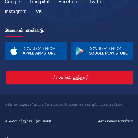
Google
Trustpilot
Facebook
Twitter
Instagram
VK
மொபைல் பயன்பாடு
கட்டணம் செலுத்தவும்
பதிப்புரிமை © 2026 சர்வதேச ஓட்டுநர் ஆணையம். அனைத்து உரிமைகளும் பாதுகாக்கப்பட்டவை
டெலிவரி மற்றும் ரிட்டர்ன் பாலிசி
தனியுரிமைக் கொள்கை