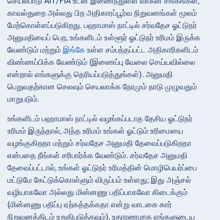
செயல்பாடு AIT/FIA உடன் இணைந்துள்ள வாகன சங்கங்கள்,
காவல்துறை அல்லது பிற அதிகாரப்பூர்வ நிறுவனங்கள் மூலம்
மேற்கொள்ளப்படுகிறது. பஹாமாஸ் நாட்டில் சர்வதேச ஓட்டுநர்
அனுமதியைப் பெற, உங்களிடம் உள்ளூர் ஓட்டுநர் உரிமம் இருக்க
வேண்டும் மற்றும்
இங்கே
உள்ள சம்பந்தப்பட்ட அதிகாரிகளிடம்
விண்ணப்பிக்க வேண்டும் (இணைப்பு வேலை செய்யவில்லை
என்றால் எங்களுக்கு தெரியப்படுத்துங்கள்). அனுமதி
பெறுவதற்கான செலவும் செயலாக்க நேரமும் நாடு முழுவதும்
மாறுபடும்.
உங்களிடம் பஹாமாஸ் நாட்டில் வழங்கப்படாத தேசிய ஓட்டுநர்
உரிமம் இருந்தால், அந்த உரிமம் உங்கள் ஓட்டும் உரிமையை
வழங்குகிறதா மற்றும் சர்வதேச அனுமதி தேவைப்படுகிறதா
என்பதை நீங்கள் சரிபார்க்க வேண்டும். சர்வதேச அனுமதி
தேவைப்பட்டால், உங்கள் ஓட்டுநர் உரிமத்தின் மொழிபெயர்ப்பை
மட்டுமே கேட்டுக்கொள்ளும் விருப்பம் உள்ளது; இது அஞ்சல்
வழியாகவோ அல்லது மின்னணு பதிப்பாகவோ கிடைக்கும்
(மின்னணு பதிப்பு ஏற்கத்தக்கதா என்று வாடகை கார்
நிறுவனத்திடம் உறுதிபடுத்தவும்), உதாரணமாக எங்களுடைய