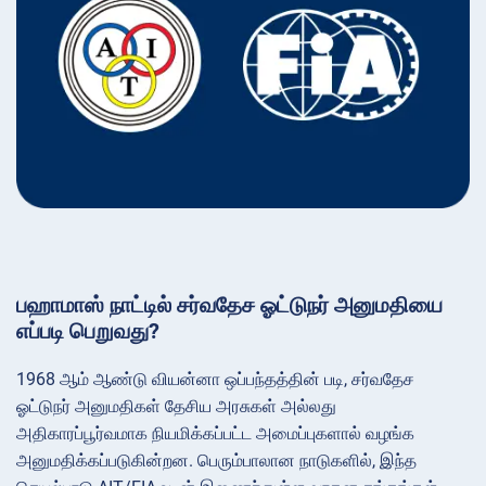
பஹாமாஸ் நாட்டில் சர்வதேச ஓட்டுநர் அனுமதியை
எப்படி பெறுவது?
1968 ஆம் ஆண்டு வியன்னா ஒப்பந்தத்தின் படி, சர்வதேச
ஓட்டுநர் அனுமதிகள் தேசிய அரசுகள் அல்லது
அதிகாரப்பூர்வமாக நியமிக்கப்பட்ட அமைப்புகளால் வழங்க
அனுமதிக்கப்படுகின்றன. பெரும்பாலான நாடுகளில், இந்த