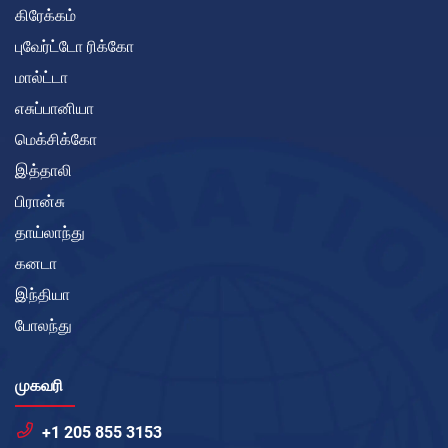
கிரேக்கம்
புவேர்ட்டோ ரிக்கோ
மால்ட்டா
எசுப்பானியா
மெக்சிக்கோ
இத்தாலி
பிரான்சு
தாய்லாந்து
கனடா
இந்தியா
போலந்து
முகவரி
+1 205 855 3153