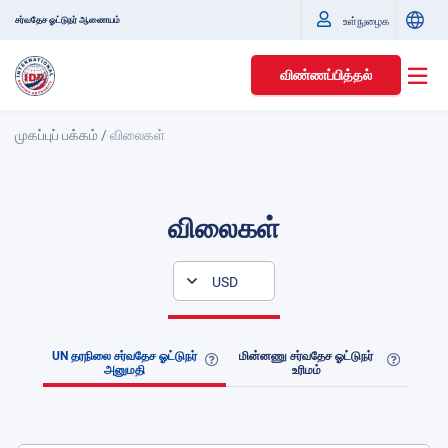
சர்வதேச ஓட்டுநர் ஆணையம்
உள்நுழைக
விண்ணப்பித்தல்
முகப்புப் பக்கம்
/
விலைகள்
விலைகள்
USD
UN தரநிலை சர்வதேச ஓட்டுநர்
மின்னணு சர்வதேச ஓட்டுநர்
அனுமதி
உரிமம்