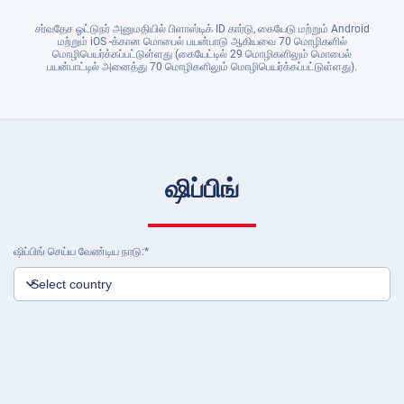
சர்வதேச ஓட்டுநர் அனுமதியில் பிளாஸ்டிக் ID கார்டு, கையேடு மற்றும் Android
மற்றும் iOS -க்கான மொபைல் பயன்பாடு ஆகியவை 70 மொழிகளில்
மொழிபெயர்க்கப்பட்டுள்ளது (கையேட்டில் 29 மொழிகளிலும் மொபைல்
பயன்பாட்டில் அனைத்து 70 மொழிகளிலும் மொழிபெயர்க்கப்பட்டுள்ளது).
ஷிப்பிங்
ஷிப்பிங் செய்ய வேண்டிய நாடு