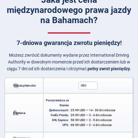
międzynarodowego prawa jazdy
na Bahamach?
7-dniowa gwarancja zwrotu pieniędzy!
Możesz zwrócić dokumenty wydane przez International Driving
Authority w dowolnym momencie przed ich dostarczeniem lub w
ciągu 7 dni od ich dostarczenia i otrzymać
pełny zwrot pieniędzy
.
Waluta płatności
USD
Poczta lotnicza ze
Stanów
25.99
USD
— 14 - 30 dni robocze
Zjednoczonych:
Dostawa
29.99
USD
— 2 - 4 dni robocze
FedEx Priority:
58.99
USD
— 2 - 5 dni robocze
DHL Express:
68.99
USD
— 2 - 4 dni robocze
UPS: