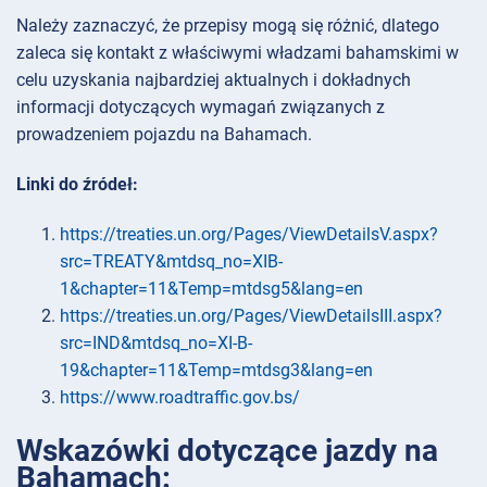
Należy zaznaczyć, że przepisy mogą się różnić, dlatego
zaleca się kontakt z właściwymi władzami bahamskimi w
celu uzyskania najbardziej aktualnych i dokładnych
informacji dotyczących wymagań związanych z
prowadzeniem pojazdu na Bahamach.
Linki do źródeł:
https://treaties.un.org/Pages/ViewDetailsV.aspx?
src=TREATY&mtdsq_no=XIB-
1&chapter=11&Temp=mtdsg5&lang=en
https://treaties.un.org/Pages/ViewDetailsIII.aspx?
src=IND&mtdsq_no=XI-B-
19&chapter=11&Temp=mtdsg3&lang=en
https://www.roadtraffic.gov.bs/
Wskazówki dotyczące jazdy na
Bahamach: