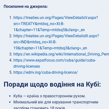
Посилання на джерела:
https://treaties.un.org/Pages/ViewDetailsV.aspx?
src=TREATY&mtdsq_no=XI-B-
1&chapter=11&Temp=mtdsq5&clang=_en
https://treaties.un.org/Pages/ViewDetailsIII.aspx?
src=IND&mtdsq_no=XI-B-
19&chapter=11&Temp=mtdsq3&clang=_en
https://en.wikipedia.org/wiki/International_Driving_Per
https://www.expatfocus.com/cuba/guide/cuba-
driving-licenses
https://edriv.ing/cuba-driving-licence/
Поради щодо водіння на Кубі:
Куба — країна з правостороннім рухом.
Мінімальний вік для керування транспортним
засобом становить 18 років.