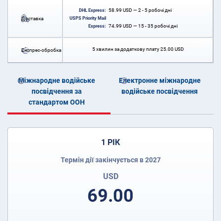
58.99
USD
— 2 - 5 робочі дні
DHL Express:
Доставка
USPS Priority Mail
74.99
USD
— 15 - 35 робочі дні
Express:
5 хвилин за додаткову плату
25.00
USD
Експрес-обробка
Міжнародне водійське
Електронне міжнародне
посвідчення за
водійське посвідчення
стандартом ООН
1 РІК
Термін дії закінчується в 2027
USD
69.00