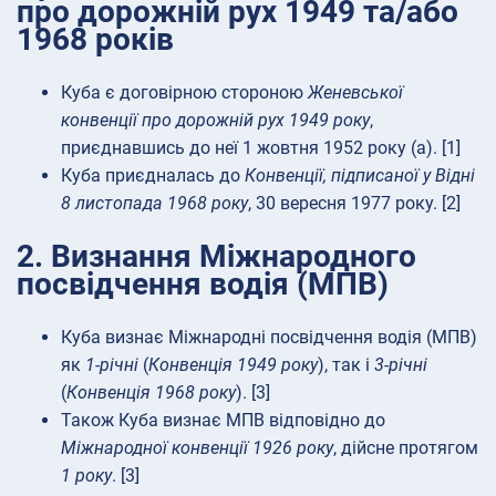
про дорожній рух 1949 та/або
1968 років
Куба є договірною стороною
Женевської
конвенції про дорожній рух 1949 року
,
приєднавшись до неї 1 жовтня 1952 року (a). [1]
Куба приєдналась до
Конвенції, підписаної у Відні
8 листопада 1968 року
, 30 вересня 1977 року. [2]
2. Визнання Міжнародного
посвідчення водія (МПВ)
Куба визнає Міжнародні посвідчення водія (МПВ)
як
1-річні
(
Конвенція 1949 року
), так і
3-річні
(
Конвенція 1968 року
). [3]
Також Куба визнає МПВ відповідно до
Міжнародної конвенції 1926 року
, дійсне протягом
1 року
. [3]