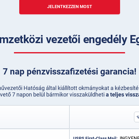
JELENTKEZZEN MOST
mzetközi vezetői engedély 
7 nap pénzvisszafizetési garancia!
vezetői Hatóság által kiállított okmányokat a kézbesíté
vető 7 napon belül bármikor visszaküldheti
a teljes vissz
INGYENE
USPS First-Class Mail: