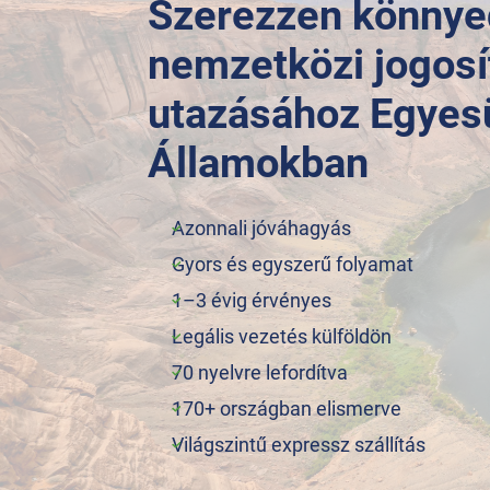
Szerezzen könny
nemzetközi jogosí
utazásához Egyes
Államokban
Azonnali jóváhagyás
Gyors és egyszerű folyamat
1–3 évig érvényes
Legális vezetés külföldön
70 nyelvre lefordítva
170+ országban elismerve
Világszintű expressz szállítás