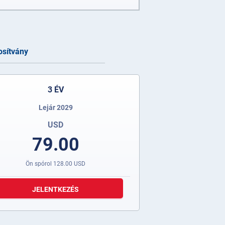
osítvány
3 ÉV
Lejár 2029
USD
79.00
Ön spórol
128.00
USD
JELENTKEZÉS