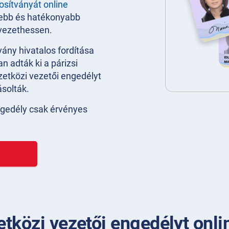
osítványát online
sebb és hatékonyabb
 vezethessen.
ány hivatalos fordítása
n adták ki a párizsi
etközi vezetői engedélyt
solták.
ngedély csak érvényes
tközi vezetői engedélyt onli