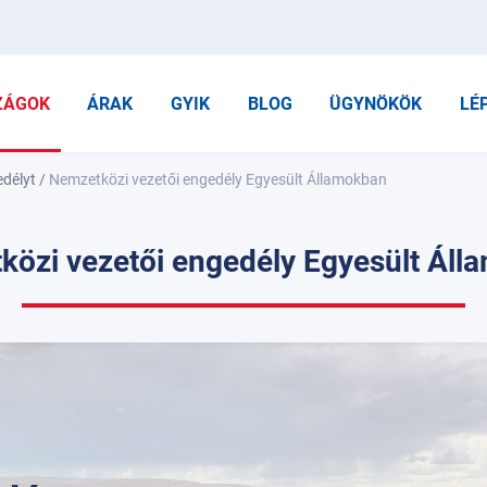
ZÁGOK
ÁRAK
GYIK
BLOG
ÜGYNÖKÖK
LÉ
edélyt
/
Nemzetközi vezetői engedély Egyesült Államokban
közi vezetői engedély Egyesült Áll