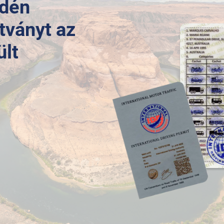
edén
tványt az
ült