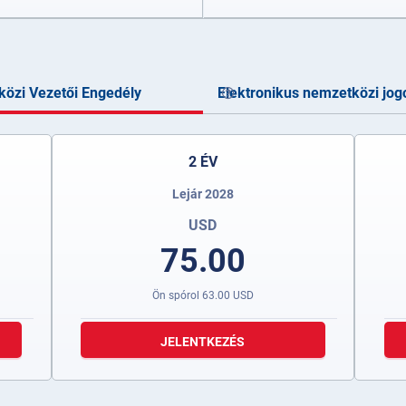
özi Vezetői Engedély
Elektronikus nemzetközi jog
2 ÉV
Lejár 2028
USD
75.00
Ön spórol
63.00
USD
JELENTKEZÉS