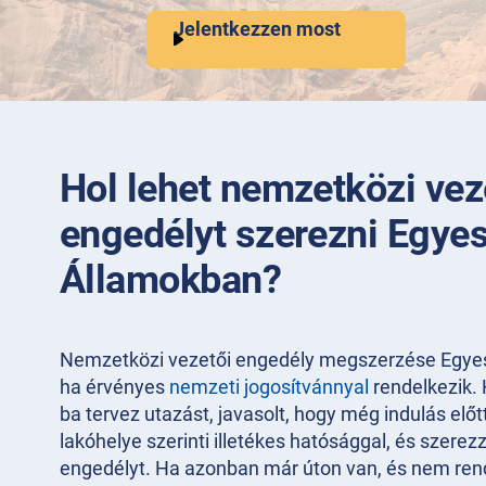
Jelentkezzen most
Hol lehet nemzetközi vez
engedélyt szerezni Egyes
Államokban?
Nemzetközi vezetői engedély megszerzése Egyes
ha érvényes
nemzeti jogosítvánnyal
rendelkezik.
ba tervez utazást, javasolt, hogy még indulás előt
lakóhelye szerinti illetékes hatósággal, és szere
engedélyt. Ha azonban már úton van, és nem rend