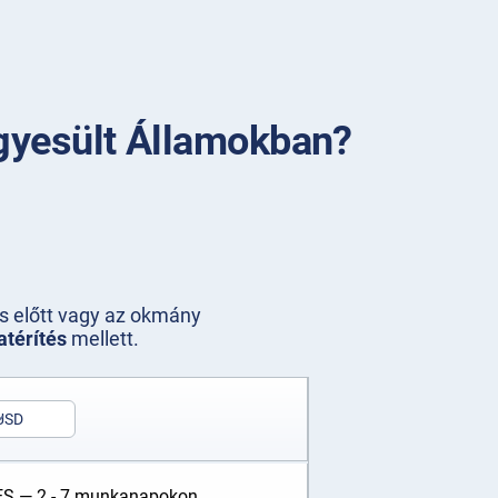
Egyesült Államokban?
s előtt vagy az okmány
atérítés
mellett.
USD
S — 2 - 7 munkanapokon