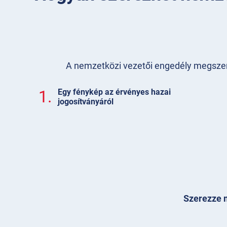
A nemzetközi vezetői engedély megszerzé
1.
Egy fénykép az érvényes hazai
jogosítványáról
Szerezze m