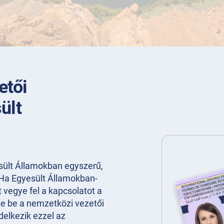
etői
ült
ült Államokban egyszerű,
 Ha Egyesült Államokban-
t vegye fel a kapcsolatot a
zze be a nemzetközi vezetői
elkezik ezzel az