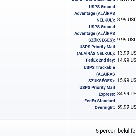
USPS Ground
Advantage (ALÁÍRÁS
8.99
US
NÉLKÜL):
USPS Ground
Advantage (ALÁÍRÁS
9.99
US
SZÜKSÉGES):
USPS Priority Mail
13.99
U
(ALÁÍRÁS NÉLKÜL):
14.99
U
FedEx 2nd day:
USPS Trackable
(ALÁÍRÁS
15.99
U
SZÜKSÉGES):
USPS Priority Mail
34.99
U
Express:
FedEx Standard
59.99
U
Overnight:
5 percen belül f