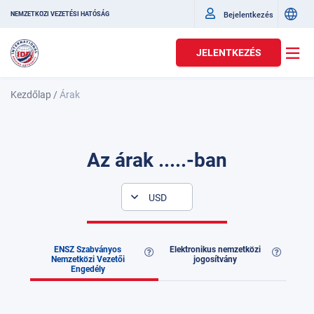
Bejelentkezés
NEMZETKÖZI VEZETÉSI HATÓSÁG
JELENTKEZÉS
Kezdőlap
/
Árak
Az árak .....-ban
USD
ENSZ Szabványos
Elektronikus nemzetközi
Nemzetközi Vezetői
jogosítvány
Engedély