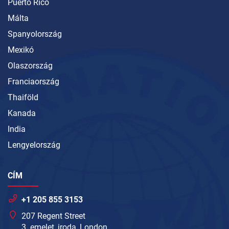
Puerto Rico
Málta
Spanyolország
Mexikó
Olaszország
Franciaország
Thaiföld
Kanada
India
Lengyelország
CÍM
+1 205 855 3153
207 Regent Street
3. emelet, iroda, London