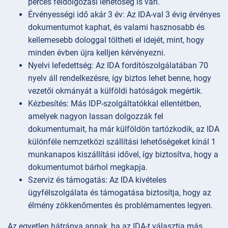
perces feldolgozási lehetőség is van.
Érvényességi idő akár 3 év: Az IDA-val 3 évig érvényes
dokumentumot kaphat, és valami hasznosabb és
kellemesebb dologgal töltheti el idejét, mint, hogy
minden évben újra kelljen kérvényezni.
Nyelvi lefedettség: Az IDA fordítószolgálatában 70
nyelv áll rendelkezésre, így biztos lehet benne, hogy
vezetői okmányát a külföldi hatóságok megértik.
Kézbesítés: Más IDP-szolgáltatókkal ellentétben,
amelyek nagyon lassan dolgozzák fel
dokumentumait, ha már külföldön tartózkodik, az IDA
különféle nemzetközi szállítási lehetőségeket kínál 1
munkanapos kiszállítási idővel, így biztosítva, hogy a
dokumentumot bárhol megkapja.
Szerviz és támogatás: Az IDA kivételes
ügyfélszolgálata és támogatása biztosítja, hogy az
élmény zökkenőmentes és problémamentes legyen.
Az egyetlen hátránya annak, ha az IDA-t választja más