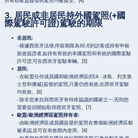
所有在歐盟簽發的駕照均被接受。[4]
3. 居民或非居民持外國駕照(+國
際駕駛許可證)駕駛的期限
非居民:
- 根據西班牙法律,停留期限為
90天
的訪客或持有申根
旅遊簽證者,如持有有效的本國駕照和有效的國際駕駛
許可證,可在西班牙駕駛車輛。[5]
居民:
- 在歐盟任何成員國和歐洲經濟區(EEA - 冰島、列支敦
士登和挪威)簽發的駕照,只要仍然有效,在西班牙駕駛
均有效。[6]
- 除非您來自與西班牙有特殊協議的國家之一,否則您
需要從頭開始取得西班牙駕照。[7]
歐盟/歐洲經濟區駕照持有者:
- 由歐洲經濟區成員國簽發的駕照在整個歐洲經濟區都
被承認,並可在有效期內使用。[4]