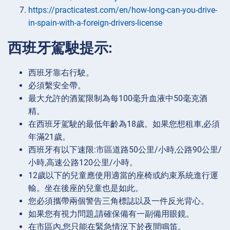
https://practicatest.com/en/how-long-can-you-drive-
in-spain-with-a-foreign-drivers-license
西班牙駕駛提示:
西班牙靠右行駛。
必須繫安全帶。
最大允許的酒駕限制為每100毫升血液中50毫克酒
精。
在西班牙駕駛的最低年齡為18歲。如果您想租車,必須
年滿21歲。
西班牙有以下速限:市區道路50公里/小時,公路90公里/
小時,高速公路120公里/小時。
12歲以下的兒童應使用適當的座椅或約束系統進行運
輸。坐在後座的兒童也是如此。
您必須攜帶兩個警告三角標誌以及一件反光背心。
如果您有視力問題,請確保備有一副備用眼鏡。
在市區內,您只能在緊急情況下於夜間鳴笛。