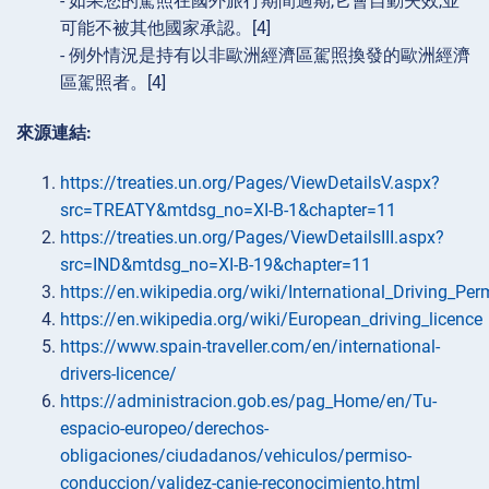
- 如果您的駕照在國外旅行期間過期,它會自動失效,並
可能不被其他國家承認。[4]
- 例外情況是持有以非歐洲經濟區駕照換發的歐洲經濟
區駕照者。[4]
來源連結:
https://treaties.un.org/Pages/ViewDetailsV.aspx?
src=TREATY&mtdsg_no=XI-B-1&chapter=11
https://treaties.un.org/Pages/ViewDetailsIII.aspx?
src=IND&mtdsg_no=XI-B-19&chapter=11
https://en.wikipedia.org/wiki/International_Driving_Per
https://en.wikipedia.org/wiki/European_driving_licence
https://www.spain-traveller.com/en/international-
drivers-licence/
https://administracion.gob.es/pag_Home/en/Tu-
espacio-europeo/derechos-
obligaciones/ciudadanos/vehiculos/permiso-
conduccion/validez-canje-reconocimiento.html