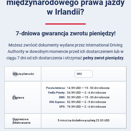
międzynarodowego prawa jazdy
w Irlandii?
7-dniowa gwarancja zwrotu pieniędzy!
Możesz zwrócić dokumenty wydane przez International Driving
Authority w dowolnym momencie przed ich dostarczeniem lub w
ciągu 7 dni od ich dostarczenia i otrzymać
pełny zwrot pieniędzy
.
Waluta płatności
USD
14.99
USD
— 15 - 50 dni robocze
Poczta lotnicza:
34.99
USD
— 2 - 4 dni robocze
FedEx Priority:
52.99
USD
— 15 - 30 dni robocze
Dostawa
EMS:
52.99
USD
— 2 - 5 dni robocze
DHL Express:
76.99
USD
— 2 - 4 dni robocze
UPS:
Ekspresowe
5 minut za dodatkową opłatą
25.00
USD
przetwarzanie