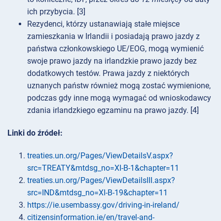
ich przybycia. [3]
Rezydenci, którzy ustanawiają stałe miejsce
zamieszkania w Irlandii i posiadają prawo jazdy z
państwa członkowskiego UE/EOG, mogą wymienić
swoje prawo jazdy na irlandzkie prawo jazdy bez
dodatkowych testów. Prawa jazdy z niektórych
uznanych państw również mogą zostać wymienione,
podczas gdy inne mogą wymagać od wnioskodawcy
zdania irlandzkiego egzaminu na prawo jazdy. [4]
Linki do źródeł:
treaties.un.org/Pages/ViewDetailsV.aspx?
src=TREATY&mtdsg_no=XI-B-1&chapter=11
treaties.un.org/Pages/ViewDetailsIII.aspx?
src=IND&mtdsg_no=XI-B-19&chapter=11
https://ie.usembassy.gov/driving-in-ireland/
citizensinformation.ie/en/travel-and-