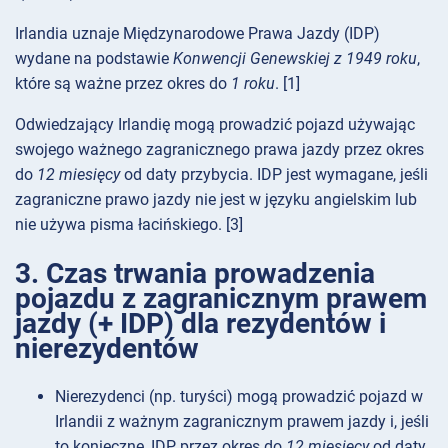
Irlandia uznaje Międzynarodowe Prawa Jazdy (IDP)
wydane na podstawie
Konwencji Genewskiej z 1949 roku
,
które są ważne przez okres do
1 roku
. [1]
Odwiedzający Irlandię mogą prowadzić pojazd używając
swojego ważnego zagranicznego prawa jazdy przez okres
do
12 miesięcy
od daty przybycia. IDP jest wymagane, jeśli
zagraniczne prawo jazdy nie jest w języku angielskim lub
nie używa pisma łacińskiego. [3]
3. Czas trwania prowadzenia
pojazdu z zagranicznym prawem
jazdy (+ IDP) dla rezydentów i
nierezydentów
Nierezydenci (np. turyści) mogą prowadzić pojazd w
Irlandii z ważnym zagranicznym prawem jazdy i, jeśli
to konieczne, IDP, przez okres do
12 miesięcy
od daty