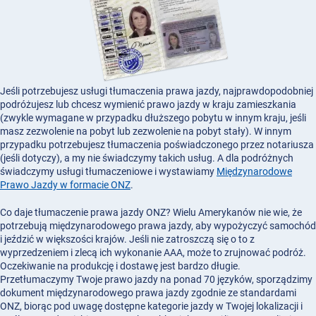
Jeśli potrzebujesz usługi tłumaczenia prawa jazdy, najprawdopodobniej
podróżujesz lub chcesz wymienić prawo jazdy w kraju zamieszkania
(zwykle wymagane w przypadku dłuższego pobytu w innym kraju, jeśli
masz zezwolenie na pobyt lub zezwolenie na pobyt stały). W innym
przypadku potrzebujesz tłumaczenia poświadczonego przez notariusza
(jeśli dotyczy), a my nie świadczymy takich usług. A dla podróżnych
świadczymy usługi tłumaczeniowe i wystawiamy
Międzynarodowe
Prawo Jazdy w formacie ONZ
.
Co daje tłumaczenie prawa jazdy ONZ? Wielu Amerykanów nie wie, że
potrzebują międzynarodowego prawa jazdy, aby wypożyczyć samochód
i jeździć w większości krajów. Jeśli nie zatroszczą się o to z
wyprzedzeniem i zlecą ich wykonanie AAA, może to zrujnować podróż.
Oczekiwanie na produkcję i dostawę jest bardzo długie.
Przetłumaczymy Twoje prawo jazdy na ponad 70 języków, sporządzimy
dokument międzynarodowego prawa jazdy zgodnie ze standardami
ONZ, biorąc pod uwagę dostępne kategorie jazdy w Twojej lokalizacji i