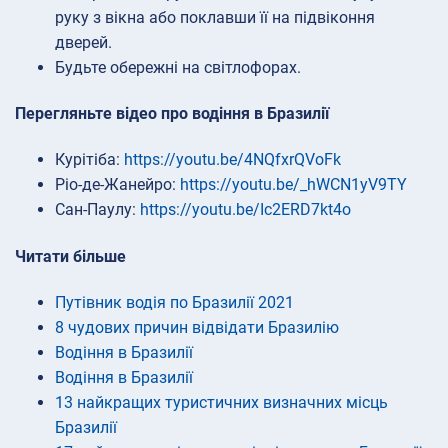
руку з вікна або поклавши її на підвіконня
дверей.
Будьте обережні на світлофорах.
Перегляньте відео про водіння в Бразилії
Курітіба:
https://youtu.be/4NQfxrQVoFk
Ріо-де-Жанейро:
https://youtu.be/_hWCN1yV9TY
Сан-Паулу:
https://youtu.be/Ic2ERD7kt4o
Читати більше
Путівник водія по Бразилії 2021
8 чудових причин відвідати Бразилію
Водіння в Бразилії
Водіння в Бразилії
13 найкращих туристичних визначних місць
Бразилії