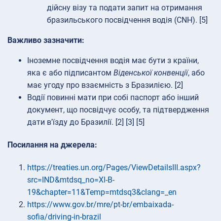
дійсну візу та подати запит на отримання
бразильського посвідчення водія (CNH). [5]
Важливо зазначити:
Іноземне посвідчення водія має бути з країни,
яка є або підписантом
Віденської конвенції
, або
має угоду про взаємність з Бразилією. [2]
Водії повинні мати при собі паспорт або інший
документ, що посвідчує особу, та підтвердження
дати в'їзду до Бразилії. [2] [3] [5]
Посилання на джерела:
https://treaties.un.org/Pages/ViewDetailsIII.aspx?
src=IND&mtdsq_no=Xl-B-
19&chapter=11&Temp=mtdsq3&clang=_en
https://www.gov.br/mre/pt-br/embaixada-
sofia/driving-in-brazil