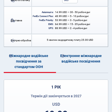
Валюта платежу
USD
14.99
USD
— 30 - 50 робочі дні
Авіапошта:
48.99
USD
— 5 - 10 робочі дні
FedEx Connect Plus:
53.99
USD
— 3 - 5 робочі дні
Доставка
FedEx Priority:
64.99
USD
— 15 - 35 робочі дні
EMS:
88.99
USD
— 2 - 4 робочі дні
UPS:
5 хвилин за додаткову плату
25.00
USD
Експрес-обробка
Міжнародне водійське
Електронне міжнародне
посвідчення за
водійське посвідчення
стандартом ООН
1 РІК
Термін дії закінчується в 2027
USD