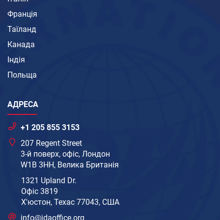
Франція
Таїланд
Канада
Індія
Польща
АДРЕСА
+1 205 855 3153
207 Regent Street
3-й поверх, офіс, Лондон
W1B 3HH, Велика Британія
1321 Upland Dr.
Офіс 3819
Х'юстон, Техас 77043, США
info@idaoffice.org