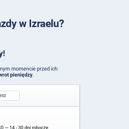
zdy w Izraelu?
y!
olnym momencie przed ich
wrot pieniędzy
.
USD
SD
— 14 - 30 dni robocze