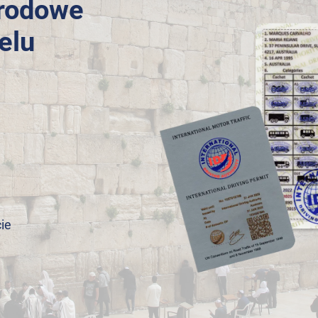
arodowe
elu
ie