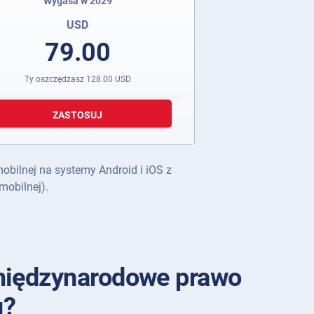
Wygasa w 2029
USD
79.00
Ty oszczędzasz
128.00
USD
ZASTOSUJ
mobilnej na systemy Android i iOS z
mobilnej).
międzynarodowe prawo
u?