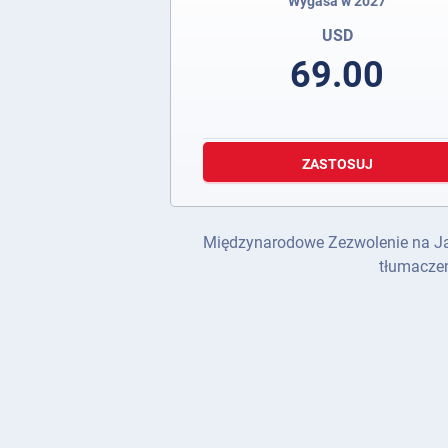
Wygasa w 2027
USD
69.00
ZASTOSUJ
Międzynarodowe Zezwolenie na Jazdę
tłumaczen