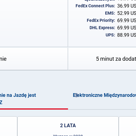
36.99
U
FedEx Connect Plus:
52.99
U
EMS:
69.99
U
FedEx Priority:
69.99
U
DHL Express:
88.99
U
UPS:
nie
5 minut za doda
e na Jazdę jest
Elektroniczne Międzynarod
Z
2 LATA