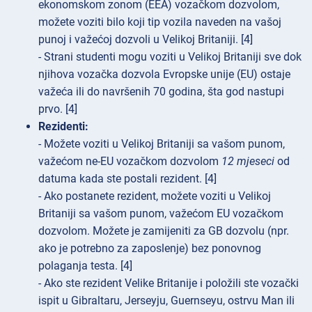
ekonomskom zonom (EEA) vozačkom dozvolom,
možete voziti bilo koji tip vozila naveden na vašoj
punoj i važećoj dozvoli u Velikoj Britaniji. [4]
- Strani studenti mogu voziti u Velikoj Britaniji sve dok
njihova vozačka dozvola Evropske unije (EU) ostaje
važeća ili do navršenih 70 godina, šta god nastupi
prvo. [4]
Rezidenti:
- Možete voziti u Velikoj Britaniji sa vašom punom,
važećom ne-EU vozačkom dozvolom
12 mjeseci
od
datuma kada ste postali rezident. [4]
- Ako postanete rezident, možete voziti u Velikoj
Britaniji sa vašom punom, važećom EU vozačkom
dozvolom. Možete je zamijeniti za GB dozvolu (npr.
ako je potrebno za zaposlenje) bez ponovnog
polaganja testa. [4]
- Ako ste rezident Velike Britanije i položili ste vozački
ispit u Gibraltaru, Jerseyju, Guernseyu, ostrvu Man ili