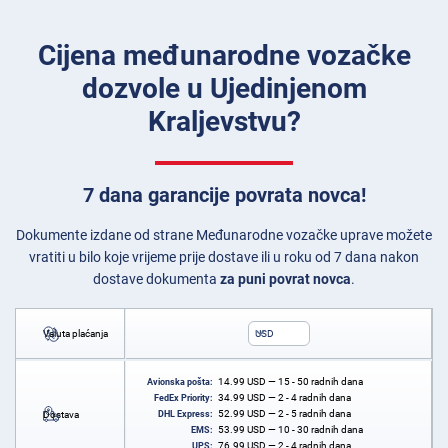
Cijena međunarodne vozačke
dozvole u Ujedinjenom
Kraljevstvu?
7 dana garancije povrata novca!
Dokumente izdane od strane Međunarodne vozačke uprave možete
vratiti u bilo koje vrijeme prije dostave ili u roku od 7 dana nakon
dostave dokumenta
za puni povrat novca
.
Valuta plaćanja
USD
14.99
USD
— 15 - 50 radnih dana
Avionska pošta:
34.99
USD
— 2 - 4 radnih dana
FedEx Priority:
52.99
USD
— 2 - 5 radnih dana
Dostava
DHL Express:
53.99
USD
— 10 - 30 radnih dana
EMS:
76.99
USD
— 2 - 4 radnih dana
UPS: