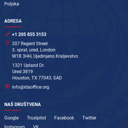
Poljska
ADRESA
+1 205 855 3153
207 Regent Street
3. sprat, ured, London
W1B 3HH, Ujedinjeno Kraljevstvo
1321 Upland Dr.
Ured 3819
Houston, TX 77043, SAD
info@idaoffice.org
NAŠ DRUŠTVENA
Google
Trustpilot
Facebook
Twitter
Instagram
VK