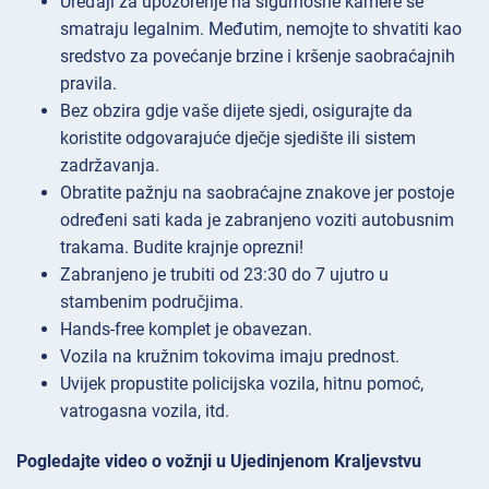
Uređaji za upozorenje na sigurnosne kamere se
smatraju legalnim. Međutim, nemojte to shvatiti kao
sredstvo za povećanje brzine i kršenje saobraćajnih
pravila.
Bez obzira gdje vaše dijete sjedi, osigurajte da
koristite odgovarajuće dječje sjedište ili sistem
zadržavanja.
Obratite pažnju na saobraćajne znakove jer postoje
određeni sati kada je zabranjeno voziti autobusnim
trakama. Budite krajnje oprezni!
Zabranjeno je trubiti od 23:30 do 7 ujutro u
stambenim područjima.
Hands-free komplet je obavezan.
Vozila na kružnim tokovima imaju prednost.
Uvijek propustite policijska vozila, hitnu pomoć,
vatrogasna vozila, itd.
Pogledajte video o vožnji u Ujedinjenom Kraljevstvu