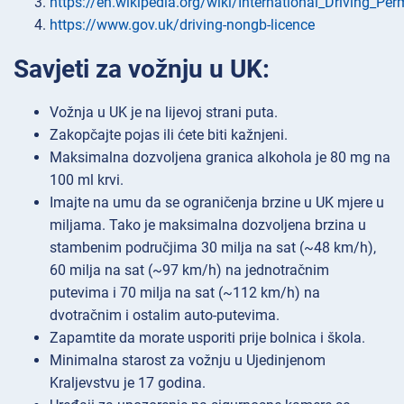
https://en.wikipedia.org/wiki/International_Driving_Per
https://www.gov.uk/driving-nongb-licence
Savjeti za vožnju u UK:
Vožnja u UK je na lijevoj strani puta.
Zakopčajte pojas ili ćete biti kažnjeni.
Maksimalna dozvoljena granica alkohola je 80 mg na
100 ml krvi.
Imajte na umu da se ograničenja brzine u UK mjere u
miljama. Tako je maksimalna dozvoljena brzina u
stambenim područjima 30 milja na sat (~48 km/h),
60 milja na sat (~97 km/h) na jednotračnim
putevima i 70 milja na sat (~112 km/h) na
dvotračnim i ostalim auto-putevima.
Zapamtite da morate usporiti prije bolnica i škola.
Minimalna starost za vožnju u Ujedinjenom
Kraljevstvu je 17 godina.