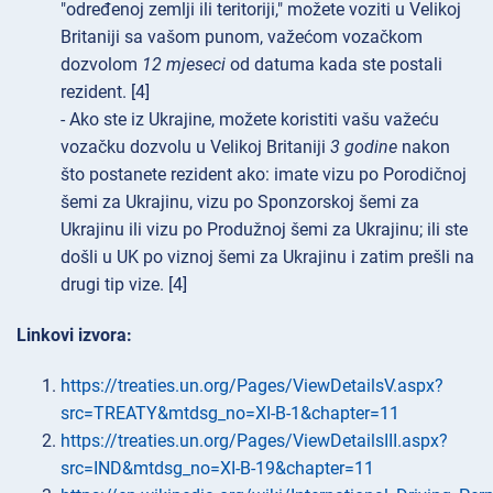
"određenoj zemlji ili teritoriji," možete voziti u Velikoj
Britaniji sa vašom punom, važećom vozačkom
dozvolom
12 mjeseci
od datuma kada ste postali
rezident. [4]
- Ako ste iz Ukrajine, možete koristiti vašu važeću
vozačku dozvolu u Velikoj Britaniji
3 godine
nakon
što postanete rezident ako: imate vizu po Porodičnoj
šemi za Ukrajinu, vizu po Sponzorskoj šemi za
Ukrajinu ili vizu po Produžnoj šemi za Ukrajinu; ili ste
došli u UK po viznoj šemi za Ukrajinu i zatim prešli na
drugi tip vize. [4]
Linkovi izvora:
https://treaties.un.org/Pages/ViewDetailsV.aspx?
src=TREATY&mtdsg_no=XI-B-1&chapter=11
https://treaties.un.org/Pages/ViewDetailsIII.aspx?
src=IND&mtdsg_no=XI-B-19&chapter=11