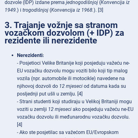
dozvole (IDP) izdane prema
jednogodišnjoj
(
Konvencija iz
1949.
) i
trogodišnjoj
(
Konvencija iz 1968.
). [3]
3. Trajanje vožnje sa stranom
vozačkom dozvolom (+ IDP) za
rezidente ili nerezidente
Nerezidenti:
- Posjetioci Velike Britanije koji posjeduju važeću ne-
EU vozačku dozvolu mogu voziti bilo koji tip malog
vozila (npr. automobile ili motocikle) navedene na
njihovoj dozvoli do
12 mjeseci
od datuma kada su
posljednji put ušli u zemlju. [4]
- Strani studenti koji studiraju u Velikoj Britaniji mogu
voziti u zemlji
12 mjeseci
ako posjeduju važeću ne-EU
vozačku dozvolu ili međunarodnu vozačku dozvolu.
[4]
- Ako ste posjetilac sa važećom EU/Evropskom