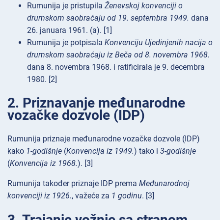
Rumunija je pristupila
Ženevskoj konvenciji o
drumskom saobraćaju od 19. septembra 1949.
dana
26. januara 1961. (a). [1]
Rumunija je potpisala
Konvenciju Ujedinjenih nacija o
drumskom saobraćaju iz Beča od 8. novembra 1968.
dana 8. novembra 1968. i ratificirala je 9. decembra
1980. [2]
2. Priznavanje međunarodne
vozačke dozvole (IDP)
Rumunija priznaje međunarodne vozačke dozvole (IDP)
kako
1-godišnje
(
Konvencija iz 1949.
) tako i
3-godišnje
(
Konvencija iz 1968.
). [3]
Rumunija također priznaje IDP prema
Međunarodnoj
konvenciji iz 1926.
, važeće za
1 godinu
. [3]
3. Trajanje vožnje sa stranom