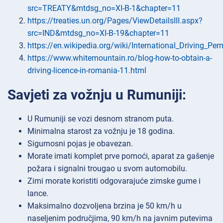
src=TREATY&mtdsg_no=XI-B-1&chapter=11
https://treaties.un.org/Pages/ViewDetailsIII.aspx?
src=IND&mtdsg_no=XI-B-19&chapter=11
https://en.wikipedia.org/wiki/International_Driving_Per
https://www.whitemountain.ro/blog-how-to-obtain-a-
driving-licence-in-romania-11.html
Savjeti za vožnju u Rumuniji:
U Rumuniji se vozi desnom stranom puta.
Minimalna starost za vožnju je 18 godina.
Sigurnosni pojas je obavezan.
Morate imati komplet prve pomoći, aparat za gašenje
požara i signalni trougao u svom automobilu.
Zimi morate koristiti odgovarajuće zimske gume i
lance.
Maksimalno dozvoljena brzina je 50 km/h u
naseljenim područjima, 90 km/h na javnim putevima