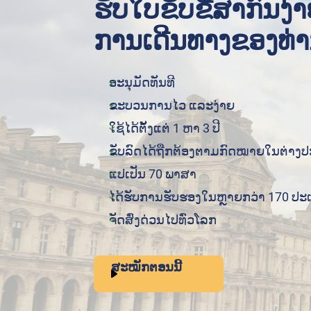
ຮັບໃບຂັບຂີ່ສາກົນງ່
ການເດີນທາງຂອງທ່າ
ອະນຸມັດທັນທີ
ຂະບວນການໄວ ແລະງ່າຍ
ໃຊ້ໄດ້ຕັ້ງແຕ່ 1 ຫາ 3 ປີ
ຂັບລົດໄດ້ຖືກຕ້ອງຕາມກົດໝາຍໃນຕ່າງ
ແປເປັນ 70 ພາສາ
ໄດ້ຮັບການຮັບຮອງໃນຫຼາຍກວ່າ 170 ປະ
ຈັດສົ່ງດ່ວນໄປທົ່ວໂລກ
ສະໝັກຕອນນີ້