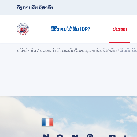
ອົງການຂັບຂີ່ສາກົນ
ວິທີການໄດ້ຮັບ IDP?
ປະເທດ
ຫນ້າທໍາອິດ
/
ປະເທດໃດທີ່ຍອມຮັບໃບອະນຸຍາດຂັບຂີ່ສາກົນ
/
ສິດຂັບຂີ