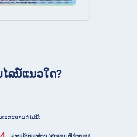
ອອນໄລນ໌ແນວໃດ?
ເອກະສານຕໍ່ໄປນີ້:
4.
ລາຍເຊັນຂອງທ່ານ (ສະແກນ ຫຼື ຖ່າຍຮູບ)