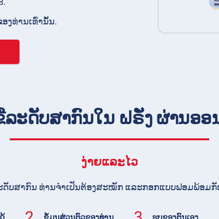
8.
ຂອງທ່ານເທົ່ານັ້ນ.
ບຂີ່ລະດັບສາກົນໃນ ຝຣັ່ງ ຜ່ານ
ງ່າຍແລະໄວ
ີ່ລະດັບສາກົນ ທ່ານຈໍາເປັນຕ້ອງສະໝັກ ແລະກອກແບບຟອມພ້ອມກັບ
2.
3.
ດ້
ຂໍ້ມູນສ່ວນຕົວຂອງທ່ານ
ຮູບຂອງຕົນເອງ