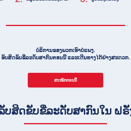
ບໍລິການຂອງພວກເຮົາບໍ່ແພງ.
ຮັບສິດຂັບຂີ່ລະດັບສາກົນຕອນນີ້ ແລະເດີນທາງໄດ້ຢ່າງສະດວກ.
ສະໝັກຕອນນີ້
ບສິດຂັບຂີ່ລະດັບສາກົນໃນ ຝຣັ່ງ