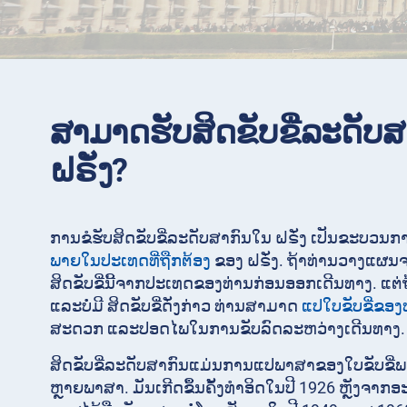
ສາມາດຮັບສິດຂັບຂີ່ລະດັບສ
ຝຣັ່ງ?
ການຂໍຮັບສິດຂັບຂີ່ລະດັບສາກົນໃນ ຝຣັ່ງ ເປັນຂະບວນການ
ພາຍໃນປະເທດທີ່ຖືກຕ້ອງ
ຂອງ ຝຣັ່ງ. ຖ້າທ່ານວາງແຜນຈະ
ສິດຂັບຂີ່ນີ້ຈາກປະເທດຂອງທ່ານກ່ອນອອກເດີນທາງ. ແຕ່ຖ
ແລະບໍ່ມີ ສິດຂັບຂີ່ດັ່ງກ່າວ ທ່ານສາມາດ
ແປໃບຂັບຂີ່ຂອງ
ສະດວກ ແລະປອດໄພໃນການຂັບລົດລະຫວ່າງເດີນທາງ.
ສິດຂັບຂີ່ລະດັບສາກົນແມ່ນການແປພາສາຂອງໃບຂັບຂີ່ພ
ຫຼາຍພາສາ. ມັນເກີດຂຶ້ນຄັ້ງທໍາອິດໃນປີ 1926 ຫຼັງຈາກ