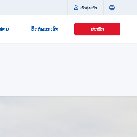
ເຂົ້າສູ່ລະບົບ
ໜ່າຍ
ຕິດຕໍ່ພວກເຮົາ
ສະໝັກ