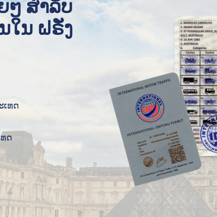
າຍໆ ສໍາລັບ
ນໃນ ຝຣັ່ງ
ປະເທດ
ເທດ