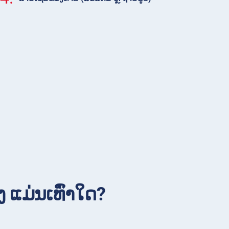
 ແມ່ນເທົ່າໃດ?