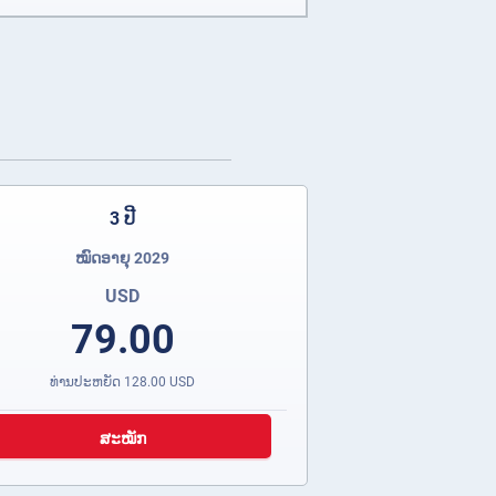
3 ປີ
ໝົດອາຍຸ 2029
USD
79.00
ທ່ານປະຫຍັດ
128.00
USD
ສະໝັກ