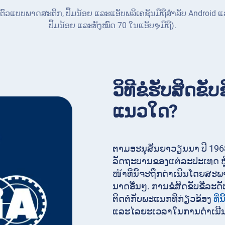
ຕົວແບບພາດສະຕິກ, ປຶ້ມນ້ອຍ ແລະແອັບພລິເຄຊັນມືຖືສໍາລັບ Android 
ປຶ້ມນ້ອຍ ແລະທັງໝົດ 70 ໃນແອັບຯມືຖື).
ວິທີຂໍຮັບສິດຂັບ
ແນວໃດ?
ຕາມອະນຸສັນຍາວຽນນາ ປີ 1968
ລັດຖະບານຂອງແຕ່ລະປະເທດ ຫຼ
ໜ້າທີ່ນີ້ຈະຖືກດໍາເນີນໂດຍສະພາລ
ນາດອື່ນໆ. ການຂໍສິດຂັບຂີ່ລະດັ
ຕິດຕໍ່ກັບພະແນກທີ່ກ່ຽວຂ້ອງ
ທີ່ນີ
ແລະໄລຍະເວລາໃນການດໍາເນີນ