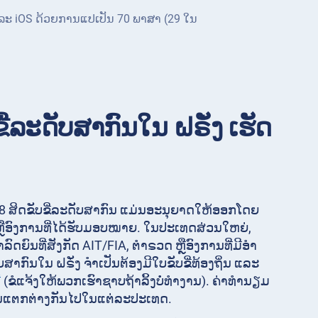
ແລະ iOS ດ້ວຍການແປເປັນ 70 ພາສາ (29 ໃນ
ຂີ່ລະດັບສາກົນໃນ ຝຣັ່ງ ເຮັດ
 ສິດຂັບຂີ່ລະດັບສາກົນ ແມ່ນອະນຸຍາດໃຫ້ອອກໂດຍ
ືອົງການທີ່ໄດ້ຮັບມອບໝາຍ. ໃນປະເທດສ່ວນໃຫຍ່,
ົດຍົນທີ່ສັງກັດ AIT/FIA, ຕໍາຣວດ ຫຼືອົງການທີ່ມີອໍາ
ບສາກົນໃນ ຝຣັ່ງ ຈໍາເປັນຕ້ອງມີໃບຂັບຂີ່ທ້ອງຖິ່ນ ແລະ
້
(ຂໍແຈ້ງໃຫ້ພວກເຮົາຊາບຖ້າລິ້ງບໍ່ທໍາງານ). ຄ່າທໍານຽມ
ແຕກຕ່າງກັນໄປໃນແຕ່ລະປະເທດ.