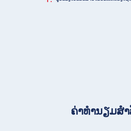
ຄ່າທຳນຽມສຳລັ