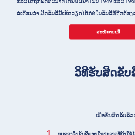
ແລະໄດ້ຖືກພັດທະນາຕໍ່ໂດຍສັນຍາໃນປີ 1949 ແລະ 196
ຂໍເຕືອນວ່າ ສິດຂັບຂີ່ນີ້ເຮັດວຽກໄດ້ກໍ່ຕໍ່ໃບຂັບຂີ່ທີ່ຖືກຕ້ອງ
ສະໝັກຕອນນີ້
ວິທີຮັບສິດຂັ
ເພື່ອຮັບສິດຂັບຂ
1.
ຮູບຂອງໃບຂັບຂີ່ພາຍໃນປະເທດທີ່ຍັງໃຊ້ໄ