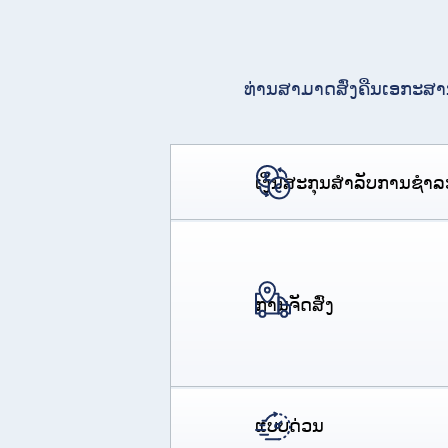
ທ່ານສາມາດສົ່ງຄືນເອກະສານ
ເງິນສະກຸນສໍາລັບການຊໍາລ
ການຈັດສົ່ງ
ແບບດ່ວນ