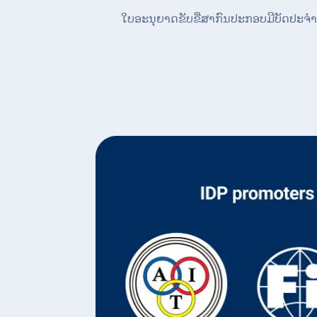
ໃບອະນຸຍາດຂັບຂີ່ສາກົນປະກອບມີບັດປະຈໍາ