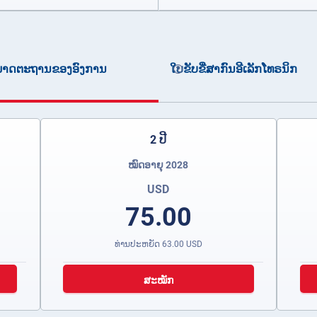
ມມາດຕະຖານຂອງອົງການ
ໃບຂັບຂີ່ສາກົນອີເລັກໂທຣນິກ
2 ປີ
ໝົດອາຍຸ 2028
USD
75.00
ທ່ານປະຫຍັດ
63.00
USD
ສະໝັກ