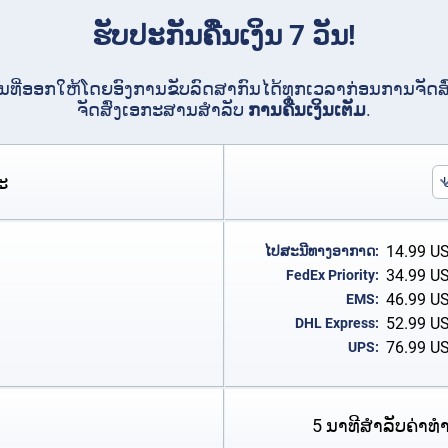
ຮັບປະກັນຄືນເງິນ 7 ວັນ!
ທີ່ອອກໃຫ້ໂດຍອົງການຂັບລົດສາກົນໄດ້ທຸກເວລາກ່ອນການຈັດສົ່ງ
ຈັດສົ່ງເອກະສານສໍາລັບ
ການຄືນເງິນເຕັມ
.
ະ
14.99
U
ໄປສະນີທາງອາກາດ:
34.99
U
FedEx Priority:
46.99
U
EMS:
52.99
U
DHL Express:
76.99
U
UPS:
5 ນາທີສໍາລັບຄ່າທ