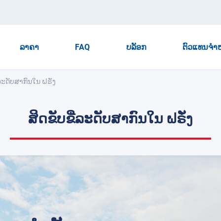
ລາຄາ
FAQ
ບລັອກ
ຕົວແທນຈໍາ
່ລະດັບສາກົນໃນ ຝຣັ່ງ
ສິດຂັບຂີ່ລະດັບສາກົນໃນ ຝຣັ່ງ