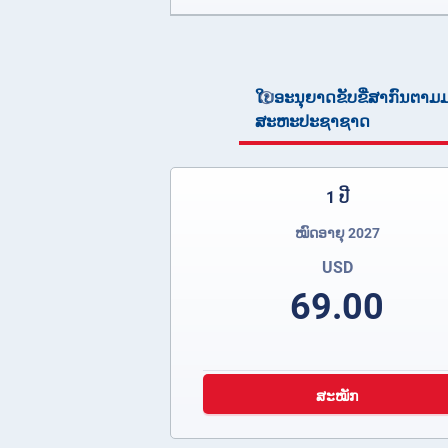
ໃບອະນຸຍາດຂັບຂີ່ສາກົນຕາ
ສະຫະປະຊາຊາດ
1 ປີ
ໝົດອາຍຸ 2027
USD
69.00
ສະໝັກ