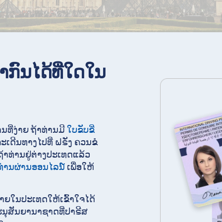
າກົນໄດ້ທີ່ໃດໃນ
ທີ່ງ່າຍ ຖ້າທ່ານມີ
ໃບຂັບຂີ່
ເດີນທາງໄປທີ່ ຝຣັ່ງ ຄວນຂໍ
້າທ່ານຢູ່ຕ່າງປະເທດແລ້ວ
ທ່ານຜ່ານອອນໄລນ໌
ເພື່ອໃຫ້
າຍໃນປະເທດໃຫ້ເຂົ້າໃຈໄດ້
ອະນຸສັນຍານາຊາດທີ່ປາຣີສ