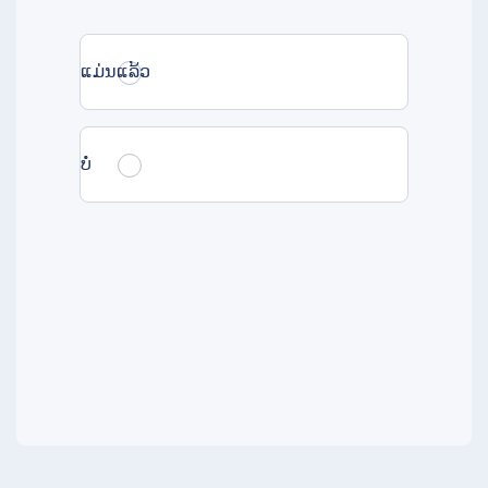
ແມ່ນແລ້ວ
ບໍ່