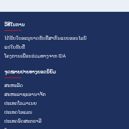
ວິທີໃນການ
ໄດ້ຮັບໃບອະນຸຍາດຂັບຂີ່ສາກົນແບບອອນໄລນ໌
ແປໃບຂັບຂີ່
ໂຄງການເພື່ອນຮ່ວມທາງຈາກ IDA
ຈຸດໝາຍປາຍທາງຍອດນິຍົມ
ສະຫະລັດ
ສະຫະລາຊະອານາຈັກ
ປະເທດໂຣມາເນຍ
ປະເທດໄອແລນ
ປະເທດອົດສະຕຣາລີ