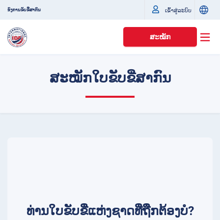
ເຂົ້າສູ່ລະບົບ
ອົງການຂັບຂີ່ສາກົນ
ສະໝັກ
ສະໝັກໃບຂັບຂີ່ສາກົນ
ທ່ານໃບຂັບຂີ່ແຫ່ງຊາດທີ່ຖືກຕ້ອງບໍ?