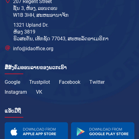
207 Regent Street
ຊັ້ນ 3, ຫ້ອງ, ລອນດອນ
W1B 3HH, ສະຫະອານາຈັກ
1321 Upland Dr.
ຫ້ອງ 3819
ຮິວສະຕັນ, ເທັກຊັດ 77043, ສະຫະລັດອາເມຣິກາ
info@idaoffice.org
ສື່ສັງຄົມອອນລາຍຂອງພວກເຮົາ
Google
Trustpilot
Facebook
Twitter
Instagram
VK
ແອັບມືຖື