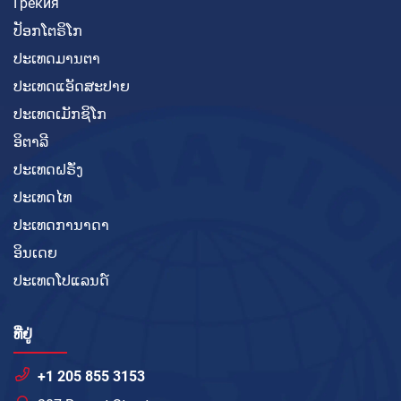
Грекия
ປັອກໂຕຣິໂກ
ປະເທດມານຕາ
ປະເທດແອັດສະປາຍ
ປະເທດເມັກຊິໂກ
ອິຕາລີ
ປະເທດຝຣັ່ງ
ປະເທດໄທ
ປະເທດການາດາ
ອິນເດຍ
ປະເທດໂປແລນດ໌
ທີ່ຢູ່
+1 205 855 3153