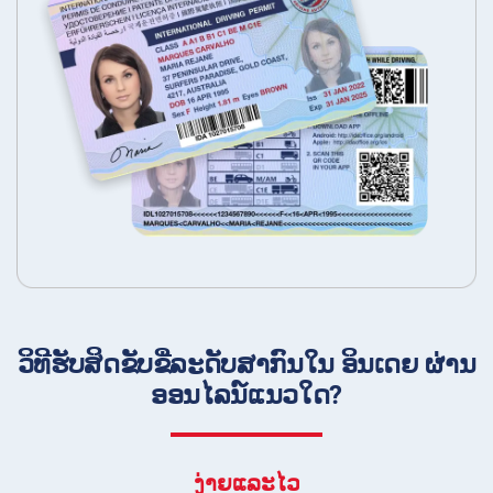
ວິທີຮັບສິດຂັບຂີ່ລະດັບສາກົນໃນ ອິນເດຍ ຜ່ານ
ອອນໄລນ໌ແນວໃດ?
ງ່າຍແລະໄວ