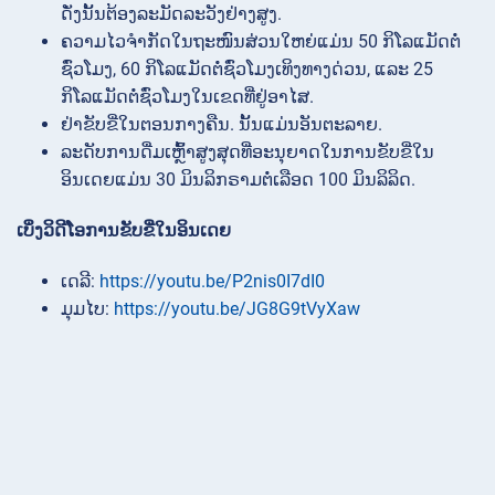
ດັ່ງນັ້ນຕ້ອງລະມັດລະວັງຢ່າງສູງ.
ຄວາມໄວຈຳກັດໃນຖະໜົນສ່ວນໃຫຍ່ແມ່ນ 50 ກິໂລແມັດຕໍ່
ຊົ່ວໂມງ, 60 ກິໂລແມັດຕໍ່ຊົ່ວໂມງເທິງທາງດ່ວນ, ແລະ 25
ກິໂລແມັດຕໍ່ຊົ່ວໂມງໃນເຂດທີ່ຢູ່ອາໄສ.
ຢ່າຂັບຂີ່ໃນຕອນກາງຄືນ. ນັ້ນແມ່ນອັນຕະລາຍ.
ລະດັບການດື່ມເຫຼົ້າສູງສຸດທີ່ອະນຸຍາດໃນການຂັບຂີ່ໃນ
ອິນເດຍແມ່ນ 30 ມິນລິກຣາມຕໍ່ເລືອດ 100 ມິນລິລິດ.
ເບິ່ງວິດີໂອການຂັບຂີ່ໃນອິນເດຍ
ເດລີ:
https://youtu.be/P2nis0I7dI0
ມຸມໄບ:
https://youtu.be/JG8G9tVyXaw