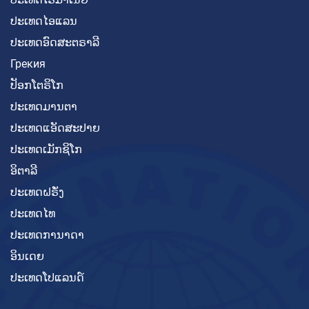
ປະເທດໄອແລນ
ປະເທດອົດສະຕຣາລີ
Грекия
ປັອກໂຕຣິໂກ
ປະເທດມານຕາ
ປະເທດແອັດສະປາຍ
ປະເທດເມັກຊິໂກ
ອິຕາລີ
ປະເທດຝຣັ່ງ
ປະເທດໄທ
ປະເທດການາດາ
ອິນເດຍ
ປະເທດໂປແລນດ໌