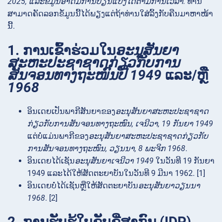
2025, ແລະຂໍ້ມູນອາດມີການປ່ຽນແປງໄດ້ຕາມການເວລາ.
ທ່ານ
ສາມາດຄັດລອກຂໍ້ມູນນີ້ໄດ້ພຽງແຕ່ຖ້າທ່ານໃສ່ລິ້ງກັບຄືນມາຫາໜ້າ
ນີ້.
1. ການເຂົ້າຮ່ວມໃນ
ອະນຸສັນຍາ
ສະຫະປະຊາຊາດກ່ຽວກັບການ
ສັນຈອນທາງຖະໜົນປີ 1949
ແລະ/ຫຼື
1968
ອິນເດຍເປັນພາກີສັນຍາຂອງ
ອະນຸສັນຍາສະຫະປະຊາຊາດ
ກ່ຽວກັບການສັນຈອນທາງຖະໜົນ, ເຈນີວາ, 19 ກັນຍາ 1949
ແຕ່ບໍ່ແມ່ນພາກີຂອງ
ອະນຸສັນຍາສະຫະປະຊາຊາດກ່ຽວກັບ
ການສັນຈອນທາງຖະໜົນ, ວຽນນາ, 8 ພະຈິກ 1968
.
ອິນເດຍໄດ້ເຊັນ
ອະນຸສັນຍາເຈນີວາ 1949
ໃນວັນທີ 19 ກັນຍາ
1949 ແລະໄດ້ໃຫ້ສັດຕະຍາບັນໃນວັນທີ 9 ມີນາ 1962. [1]
ອິນເດຍບໍ່ໄດ້ເຊັນຫຼືໃຫ້ສັດຕະຍາບັນ
ອະນຸສັນຍາວຽນນາ
1968
. [2]
2. ການຮັບຮູ້ໃບຂັບຂີ່ສາກົນ (IDP)