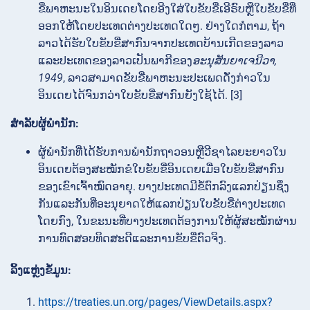
ຂີ່ພາຫະນະໃນອິນເດຍໂດຍອີງໃສ່ໃບຂັບຂີ່ເອີຣົບຫຼືໃບຂັບຂີ່ທີ່
ອອກໃຫ້ໂດຍປະເທດຕ່າງປະເທດໃດໆ. ຢ່າງໃດກໍຕາມ, ຖ້າ
ລາວໄດ້ຮັບໃບຂັບຂີ່ສາກົນຈາກປະເທດບ້ານເກີດຂອງລາວ
ແລະປະເທດຂອງລາວເປັນພາກີຂອງ
ອະນຸສັນຍາເຈນີວາ,
1949
, ລາວສາມາດຂັບຂີ່ພາຫະນະປະເພດດັ່ງກ່າວໃນ
ອິນເດຍໄດ້ຈົນກວ່າໃບຂັບຂີ່ສາກົນຍັງໃຊ້ໄດ້. [3]
ສຳລັບຜູ້ພຳນັກ:
ຜູ້ພຳນັກທີ່ໄດ້ຮັບການພຳນັກຖາວອນຫຼືວີຊາໄລຍະຍາວໃນ
ອິນເດຍຕ້ອງສະໝັກຂໍໃບຂັບຂີ່ອິນເດຍເມື່ອໃບຂັບຂີ່ສາກົນ
ຂອງເຂົາເຈົ້າໝົດອາຍຸ. ບາງປະເທດມີຂໍ້ຕົກລົງແລກປ່ຽນຊຶ່ງ
ກັນແລະກັນທີ່ອະນຸຍາດໃຫ້ແລກປ່ຽນໃບຂັບຂີ່ຕ່າງປະເທດ
ໂດຍກົງ, ໃນຂະນະທີ່ບາງປະເທດຕ້ອງການໃຫ້ຜູ້ສະໝັກຜ່ານ
ການທົດສອບທິດສະດີແລະການຂັບຂີ່ຕົວຈິງ.
ລິ້ງແຫຼ່ງຂໍ້ມູນ:
https://treaties.un.org/pages/ViewDetails.aspx?