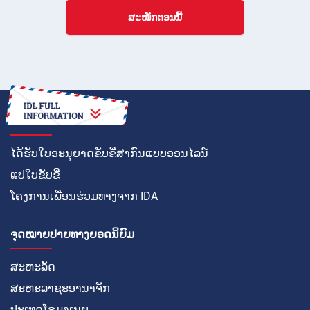
ສະໝັກຕອນນີ້
ວິທີໃນການ
ໄດ້ຮັບໃບອະນຸຍາດຂັບຂີ່ສາກົນແບບອອນໄລນ໌
ແປໃບຂັບຂີ່
ໂຄງການເພື່ອນຮ່ວມທາງຈາກ IDA
ຈຸດໝາຍປາຍທາງຍອດນິຍົມ
ສະຫະລັດ
ສະຫະລາຊະອານາຈັກ
ປະເທດໂຣມາເນຍ