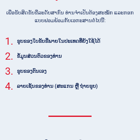
ເພື່ອຮັບສິດຂັບຂີ່ລະດັບສາກົນ ທ່ານຈໍາເປັນຕ້ອງສະໝັກ ແລະກອກ
ແບບຟອມພ້ອມກັບເອກະສານຕໍ່ໄປນີ້:
1.
ຮູບຂອງໃບຂັບຂີ່ພາຍໃນປະເທດທີ່ຍັງໃຊ້ໄດ້
2.
ຂໍ້ມູນສ່ວນຕົວຂອງທ່ານ
3.
ຮູບຂອງຕົນເອງ
4.
ລາຍເຊັນຂອງທ່ານ (ສະແກນ ຫຼື ຖ່າຍຮູບ)