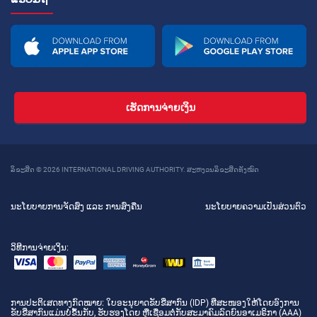
ເຮັດການຈ່າຍເງິນ
ລິຂະສິດ © 2026 INTERNATIONAL DRIVING AUTHORITY. ສະຫງວນລິຂະສິດທັງໝົດ
ນະໂຍບາຍການຈັດສົ່ງ ແລະ ການສົ່ງຄືນ
ນະໂຍບາຍຄວາມເປັນສ່ວນຕົວ
ວິທີການຈ່າຍເງິນ:
ການປະຕິເສດທາງກົດໝາຍ
: ໃບອະນຸຍາດຂັບຂີ່ສາກົນ (IDP) ທີ່ສະໜອງໃຫ້ໂດຍອົງການ
ຂັບຂີ່ສາກົນແມ່ນບໍ່ຂຶ້ນກັບ, ຮັບຮອງໂດຍ ຫຼືເຊື່ອມຕໍ່ກັບສະມາຄົມລົດຍົນອາເມຣິກາ (AAA)