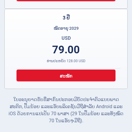
3 ປີ
ໝົດອາຍຸ 2029
USD
79.00
ທ່ານປະຫຍັດ
128.00
USD
ສະໝັກ
ໃບອະນຸຍາດຂັບຂີ່ສາກົນປະກອບມີບັດປະຈໍາຕົວແບບພາດ
ສະຕິກ, ປຶ້ມນ້ອຍ ແລະແອັບພລິເຄຊັນມືຖືສໍາລັບ Android ແລະ
iOS ດ້ວຍການແປເປັນ 70 ພາສາ (29 ໃນປຶ້ມນ້ອຍ ແລະທັງໝົດ
70 ໃນແອັບຯມືຖື).