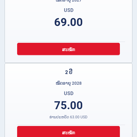
ໝົດອາຍຸ 2027
USD
69.00
ສະໝັກ
2 ປີ
ໝົດອາຍຸ 2028
USD
75.00
ທ່ານປະຫຍັດ
63.00
USD
ສະໝັກ