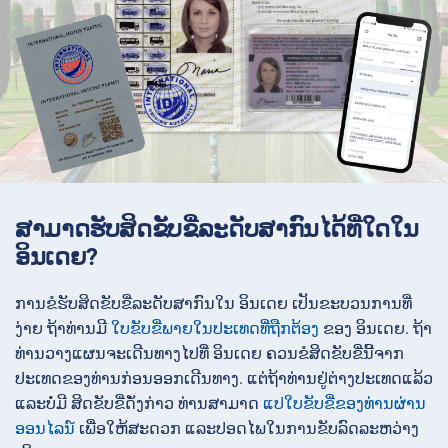
ສາມາດຮັບສິດຂັບຂີ່ລະດັບສາກົນໄດ້ທີ່ໃດໃນ
ອິນເດຍ?
ການຂໍຮັບສິດຂັບຂີ່ລະດັບສາກົນໃນ ອິນເດຍ ເປັນຂະບວນການທີ່
ງ່າຍ ຖ້າທ່ານມີ
ໃບຂັບຂີ່ພາຍໃນປະເທດທີ່ຖືກຕ້ອງ
ຂອງ ອິນເດຍ. ຖ້າ
ທ່ານວາງແຜນຈະເດີນທາງໄປທີ່ ອິນເດຍ ຄວນຂໍສິດຂັບຂີ່ນີ້ຈາກ
ປະເທດຂອງທ່ານກ່ອນອອກເດີນທາງ. ແຕ່ຖ້າທ່ານຢູ່ຕ່າງປະເທດແລ້ວ
ແລະບໍ່ມີ ສິດຂັບຂີ່ດັ່ງກ່າວ ທ່ານສາມາດ
ແປໃບຂັບຂີ່ຂອງທ່ານຜ່ານ
ອອນໄລນ໌
ເພື່ອໃຫ້ສະດວກ ແລະປອດໄພໃນການຂັບລົດລະຫວ່າງ