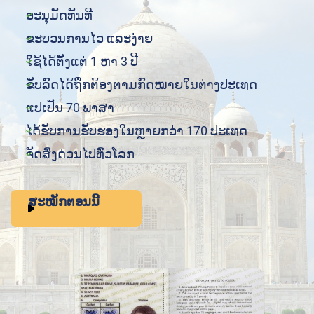
ອະນຸມັດທັນທີ
ຂະບວນການໄວ ແລະງ່າຍ
ໃຊ້ໄດ້ຕັ້ງແຕ່ 1 ຫາ 3 ປີ
ຂັບລົດໄດ້ຖືກຕ້ອງຕາມກົດໝາຍໃນຕ່າງປະເທດ
ແປເປັນ 70 ພາສາ
ໄດ້ຮັບການຮັບຮອງໃນຫຼາຍກວ່າ 170 ປະເທດ
ຈັດສົ່ງດ່ວນໄປທົ່ວໂລກ
ສະໝັກຕອນນີ້