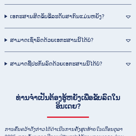
ເອກະສານສິດຂັບຂີ່ລະດັບສາກົນແມ່ນຫຍັງ?
ສາມາດເຊົ່າລົດດ້ວຍເອກະສານນີ້ໄດ້ບໍ່?
ສາມາດຊື້ປະກັນລົດດ້ວຍເອກະສານນີ້ໄດ້ບໍ່?
ທ່ານຈໍາເປັນຕ້ອງຮູ້ຫຍັງເພື່ອຂັບລົດໃນ
ອິນເດຍ?
ການຄົ້ນຄວ້າດັ່ງກ່າວໄດ້ດຳເນີນການຄັ້ງສຸດທ້າຍໃນເດືອນຕຸລາ