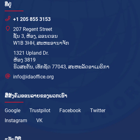
ທີ່ຢູ່
+1 205 855 3153
207 Regent Street
ຊັ້ນ 3, ຫ້ອງ, ລອນດອນ
W1B 3HH, ສະຫະອານາຈັກ
1321 Upland Dr.
ຫ້ອງ 3819
ຮິວສະຕັນ, ເທັກຊັດ 77043, ສະຫະລັດອາເມຣິກາ
info@idaoffice.org
ສື່ສັງຄົມອອນລາຍຂອງພວກເຮົາ
Google
Trustpilot
Facebook
Twitter
Instagram
VK
ແອັບມືຖື