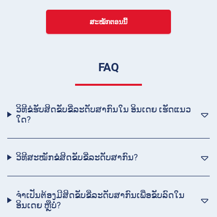
ສະໝັກຕອນນີ້
FAQ
ວິທີຂໍຮັບສິດຂັບຂີ່ລະດັບສາກົນໃນ ອິນເດຍ ເຮັດແນວ
ໃດ?
ວິທີສະໝັກຂໍສິດຂັບຂີ່ລະດັບສາກົນ?
ຈໍາເປັນຕ້ອງມີສິດຂັບຂີ່ລະດັບສາກົນເພື່ອຂັບລົດໃນ
ອິນເດຍ ຫຼືບໍ່?