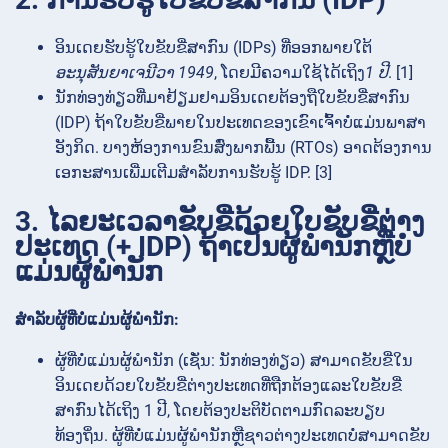
ອິນເດຍຮັບຮູ້ໃບຂັບຂີ່ສາກົນ (IDPs) ທີ່ອອກພາຍໃຕ້
ອະນຸສັນຍາເຈນີວາ 1949
, ໂດຍມີຄວາມໃຊ້ໄດ້ເຖິງ
1 ປີ
. [1]
ນັກທ່ອງທ່ຽວທີ່ມາຢ້ຽມຢາມອິນເດຍຕ້ອງຖືໃບຂັບຂີ່ສາກົນ
(IDP) ຖ້າໃບຂັບຂີ່ພາຍໃນປະເທດຂອງເຂົາເຈົ້າບໍ່ແມ່ນພາສາ
ອັງກິດ. ບາງຫ້ອງການຂົນສົ່ງພາກພື້ນ (RTOs) ອາດຕ້ອງການ
ເອກະສານເພີ່ມເຕີມສຳລັບການຮັບຮູ້ IDP. [3]
3. ໄລຍະເວລາຂັບຂີ່ດ້ວຍໃບຂັບຂີ່ຕ່າງ
ປະເທດ (+ IDP) ຖ້າເປັນຜູ້ພຳນັກຫຼືບໍ່
ແມ່ນຜູ້ພຳນັກ
ສຳລັບຜູ້ທີ່ບໍ່ແມ່ນຜູ້ພຳນັກ:
ຜູ້ທີ່ບໍ່ແມ່ນຜູ້ພຳນັກ (ເຊັ່ນ: ນັກທ່ອງທ່ຽວ) ສາມາດຂັບຂີ່ໃນ
ອິນເດຍດ້ວຍໃບຂັບຂີ່ຕ່າງປະເທດທີ່ຖືກຕ້ອງແລະໃບຂັບຂີ່
ສາກົນໄດ້ເຖິງ 1 ປີ, ໂດຍຕ້ອງປະຕິບັດຕາມກົດລະບຽບ
ທ້ອງຖິ່ນ. ຜູ້ທີ່ບໍ່ແມ່ນຜູ້ພຳນັກຫຼືຊາວຕ່າງປະເທດບໍ່ສາມາດຂັບ