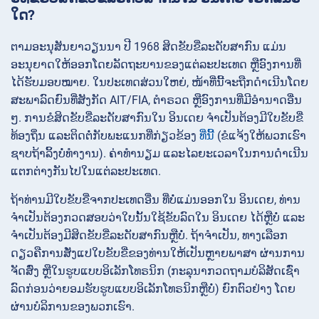
ໃດ?
ຕາມອະນຸສັນຍາວຽນນາ ປີ 1968 ສິດຂັບຂີ່ລະດັບສາກົນ ແມ່ນ
ອະນຸຍາດໃຫ້ອອກໂດຍລັດຖະບານຂອງແຕ່ລະປະເທດ ຫຼືອົງການທີ່
ໄດ້ຮັບມອບໝາຍ. ໃນປະເທດສ່ວນໃຫຍ່, ໜ້າທີ່ນີ້ຈະຖືກດໍາເນີນໂດຍ
ສະພາລົດຍົນທີ່ສັງກັດ AIT/FIA, ຕໍາຣວດ ຫຼືອົງການທີ່ມີອໍານາດອື່ນ
ໆ. ການຂໍສິດຂັບຂີ່ລະດັບສາກົນໃນ ອິນເດຍ ຈໍາເປັນຕ້ອງມີໃບຂັບຂີ່
ທ້ອງຖິ່ນ ແລະຕິດຕໍ່ກັບພະແນກທີ່ກ່ຽວຂ້ອງ
ທີ່ນີ້
(ຂໍແຈ້ງໃຫ້ພວກເຮົາ
ຊາບຖ້າລິ້ງບໍ່ທໍາງານ). ຄ່າທໍານຽມ ແລະໄລຍະເວລາໃນການດໍາເນີນ
ແຕກຕ່າງກັນໄປໃນແຕ່ລະປະເທດ.
ຖ້າທ່ານມີໃບຂັບຂີ່ຈາກປະເທດອື່ນ ທີ່ບໍ່ແມ່ນອອກໃນ ອິນເດຍ, ທ່ານ
ຈໍາເປັນຕ້ອງກວດສອບວ່າໃບນັ້ນໃຊ້ຂັບລົດໃນ ອິນເດຍ ໄດ້ຫຼືບໍ່ ແລະ
ຈໍາເປັນຕ້ອງມີສິດຂັບຂີ່ລະດັບສາກົນຫຼືບໍ່. ຖ້າຈໍາເປັນ, ທາງເລືອກ
ດຽວຄືການສັ່ງແປໃບຂັບຂີ່ຂອງທ່ານໃຫ້ເປັນຫຼາຍພາສາ ຜ່ານການ
ຈັດສົ່ງ ຫຼືໃນຮູບແບບອິເລັກໂທຣນິກ (ກະລຸນາກວດຖາມບໍລິສັດເຊົ່າ
ລົດກ່ອນວ່າຍອມຮັບຮູບແບບອິເລັກໂທຣນິກຫຼືບໍ່) ຍົກຕົວຢ່າງ ໂດຍ
ຜ່ານບໍລິການຂອງພວກເຮົາ.