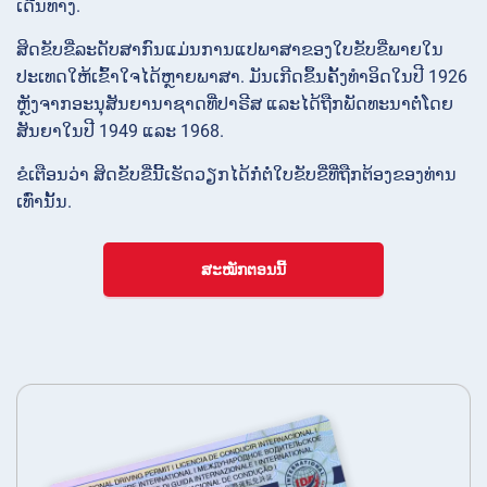
ເດີນທາງ.
ສິດຂັບຂີ່ລະດັບສາກົນແມ່ນການແປພາສາຂອງໃບຂັບຂີ່ພາຍໃນ
ປະເທດໃຫ້ເຂົ້າໃຈໄດ້ຫຼາຍພາສາ. ມັນເກີດຂຶ້ນຄັ້ງທໍາອິດໃນປີ 1926
ຫຼັງຈາກອະນຸສັນຍານາຊາດທີ່ປາຣີສ ແລະໄດ້ຖືກພັດທະນາຕໍ່ໂດຍ
ສັນຍາໃນປີ 1949 ແລະ 1968.
ຂໍເຕືອນວ່າ ສິດຂັບຂີ່ນີ້ເຮັດວຽກໄດ້ກໍ່ຕໍ່ໃບຂັບຂີ່ທີ່ຖືກຕ້ອງຂອງທ່ານ
ເທົ່ານັ້ນ.
ສະໝັກຕອນນີ້