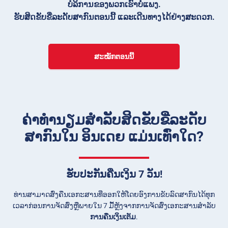
ບໍລິການຂອງພວກເຮົາບໍ່ແພງ.
ຮັບສິດຂັບຂີ່ລະດັບສາກົນຕອນນີ້ ແລະເດີນທາງໄດ້ຢ່າງສະດວກ.
ສະໝັກຕອນນີ້
ຄ່າທຳນຽມສຳລັບສິດຂັບຂີ່ລະດັບ
ສາກົນໃນ ອິນເດຍ ແມ່ນເທົ່າໃດ?
ຮັບປະກັນຄືນເງິນ 7 ວັນ!
ທ່ານສາມາດສົ່ງຄືນເອກະສານທີ່ອອກໃຫ້ໂດຍອົງການຂັບລົດສາກົນໄດ້ທຸກ
ເວລາກ່ອນການຈັດສົ່ງຫຼືພາຍໃນ 7 ມື້ຫຼັງຈາກການຈັດສົ່ງເອກະສານສໍາລັບ
ການຄືນເງິນເຕັມ
.