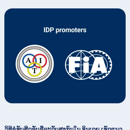
ວິທີຂໍຮັບສິດຂັບຂີ່ລະດັບສາກົນໃນ ອິນເດຍ ເຮັດແນວ