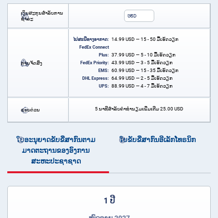
ເງິນສະກຸນສໍາລັບການ
USD
ຊໍາລະ
14.99
USD
— 15 - 50 ມື້ເຮັດວຽກ
ໄປສະນີທາງອາກາດ:
FedEx Connect
37.99
USD
— 5 - 10 ມື້ເຮັດວຽກ
Plus:
43.99
USD
— 3 - 5 ມື້ເຮັດວຽກ
ການຈັດສົ່ງ
FedEx Priority:
60.99
USD
— 15 - 35 ມື້ເຮັດວຽກ
EMS:
64.99
USD
— 2 - 5 ມື້ເຮັດວຽກ
DHL Express:
88.99
USD
— 4 - 7 ມື້ເຮັດວຽກ
UPS:
5 ນາທີສໍາລັບຄ່າທໍານຽມເພີ່ມເຕີມ
25.00
USD
ແບບດ່ວນ
ໃບອະນຸຍາດຂັບຂີ່ສາກົນຕາມ
ໃບຂັບຂີ່ສາກົນອີເລັກໂທຣນິກ
ມາດຕະຖານຂອງອົງການ
ສະຫະປະຊາຊາດ
1 ປີ