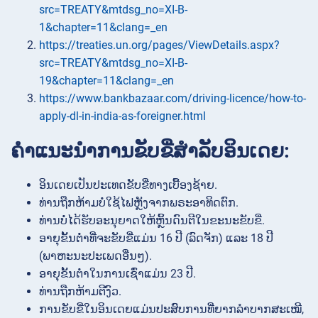
src=TREATY&mtdsg_no=XI-B-
1&chapter=11&clang=_en
https://treaties.un.org/pages/ViewDetails.aspx?
src=TREATY&mtdsg_no=XI-B-
19&chapter=11&clang=_en
https://www.bankbazaar.com/driving-licence/how-to-
apply-dl-in-india-as-foreigner.html
ຄຳແນະນຳການຂັບຂີ່ສຳລັບອິນເດຍ:
ອິນເດຍເປັນປະເທດຂັບຂີ່ທາງເບື້ອງຊ້າຍ.
ທ່ານຖືກຫ້າມບໍ່ໃຊ້ໄຟຫຼັງຈາກພຣະອາທິດຕົກ.
ທ່ານບໍ່ໄດ້ຮັບອະນຸຍາດໃຫ້ຫຼິ້ນດົນຕີໃນຂະນະຂັບຂີ່.
ອາຍຸຂັ້ນຕ່ຳທີ່ຈະຂັບຂີ່ແມ່ນ 16 ປີ (ລົດຈັກ) ແລະ 18 ປີ
(ພາຫະນະປະເພດອື່ນໆ).
ອາຍຸຂັ້ນຕ່ຳໃນການເຊົ່າແມ່ນ 23 ປີ.
ທ່ານຖືກຫ້າມຕີງົວ.
ການຂັບຂີ່ໃນອິນເດຍແມ່ນປະສົບການທີ່ຍາກລຳບາກສະເໝີ,