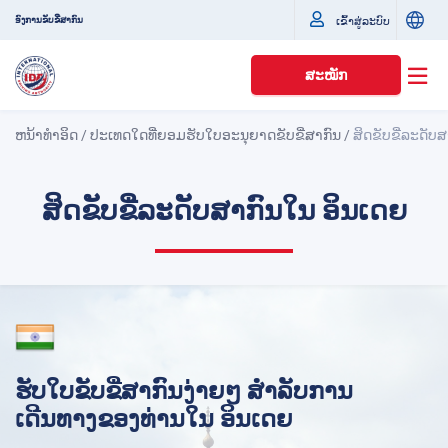
ເຂົ້າສູ່ລະບົບ
ອົງການຂັບຂີ່ສາກົນ
ສະໝັກ
ຫນ້າທໍາອິດ
/
ປະເທດໃດທີ່ຍອມຮັບໃບອະນຸຍາດຂັບຂີ່ສາກົນ
/
ສິດຂັບຂີ່ລະດັບ
ສິດຂັບຂີ່ລະດັບສາກົນໃນ ອິນເດຍ
ຮັບໃບຂັບຂີ່ສາກົນງ່າຍໆ ສໍາລັບການ
ເດີນທາງຂອງທ່ານໃນ ອິນເດຍ