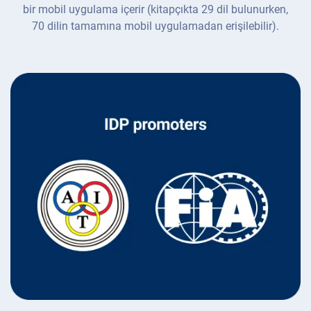
bir mobil uygulama içerir (kitapçıkta 29 dil bulunurken,
70 dilin tamamına mobil uygulamadan erişilebilir).