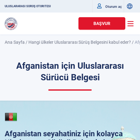
Oturum aç
ULUSLARARASI SÜRÜŞ OTORITESI
BAŞVUR
Ana Sayfa
/
Hangi ülkeler Uluslararası Sürüş Belgesini kabul eder?
/
Af
Afganistan için Uluslararası
Sürücü Belgesi
Afganistan seyahatiniz için kolayca