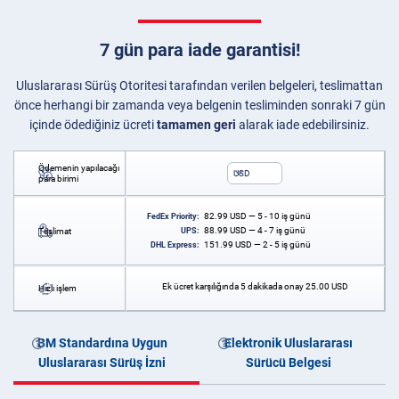
7 gün para iade garantisi!
Uluslararası Sürüş Otoritesi tarafından verilen belgeleri, teslimattan
önce herhangi bir zamanda veya belgenin tesliminden sonraki 7 gün
içinde ödediğiniz ücreti
tamamen geri
alarak iade edebilirsiniz.
Ödemenin yapılacağı
USD
para birimi
82.99
USD
— 5 - 10 iş günü
FedEx Priority:
88.99
USD
— 4 - 7 iş günü
Teslimat
UPS:
151.99
USD
— 2 - 5 iş günü
DHL Express:
Ek ücret karşılığında 5 dakikada onay
25.00
USD
Hızlı işlem
BM Standardına Uygun
Elektronik Uluslararası
Uluslararası Sürüş İzni
Sürücü Belgesi