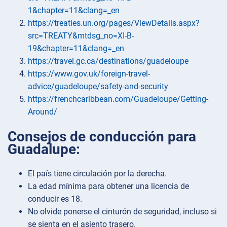
1&chapter=11&clang=_en
https://treaties.un.org/pages/ViewDetails.aspx?
src=TREATY&mtdsg_no=XI-B-
19&chapter=11&clang=_en
https://travel.gc.ca/destinations/guadeloupe
https://www.gov.uk/foreign-travel-
advice/guadeloupe/safety-and-security
https://frenchcaribbean.com/Guadeloupe/Getting-
Around/
Consejos de conducción para
Guadalupe:
El país tiene circulación por la derecha.
La edad mínima para obtener una licencia de
conducir es 18.
No olvide ponerse el cinturón de seguridad, incluso si
se sienta en el asiento trasero.