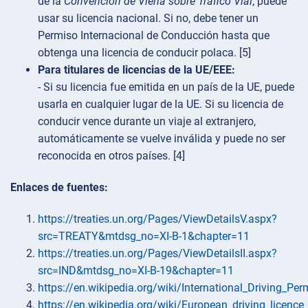
de la
Convención de Viena sobre Tráfico Vial
, puede
usar su licencia nacional. Si no, debe tener un
Permiso Internacional de Conducción hasta que
obtenga una licencia de conducir polaca. [5]
Para titulares de licencias de la UE/EEE:
- Si su licencia fue emitida en un país de la UE, puede
usarla en cualquier lugar de la UE. Si su licencia de
conducir vence durante un viaje al extranjero,
automáticamente se vuelve inválida y puede no ser
reconocida en otros países. [4]
Enlaces de fuentes:
https://treaties.un.org/Pages/ViewDetailsV.aspx?
src=TREATY&mtdsg_no=XI-B-1&chapter=11
https://treaties.un.org/Pages/ViewDetailsII.aspx?
src=IND&mtdsg_no=XI-B-19&chapter=11
https://en.wikipedia.org/wiki/International_Driving_Per
https://en.wikipedia.org/wiki/European_driving_licence