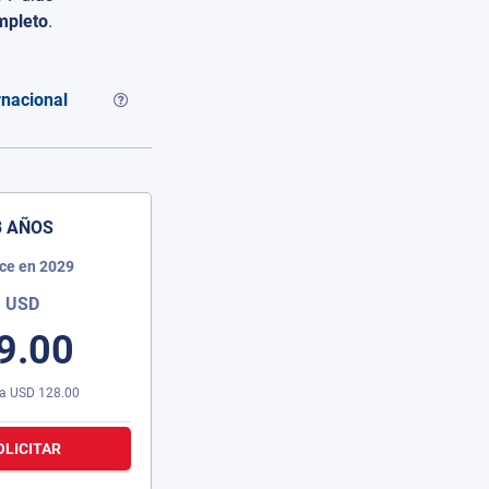
mpleto
.
rnacional
3 AÑOS
ce en 2029
USD
9.00
ra
USD
128.00
OLICITAR