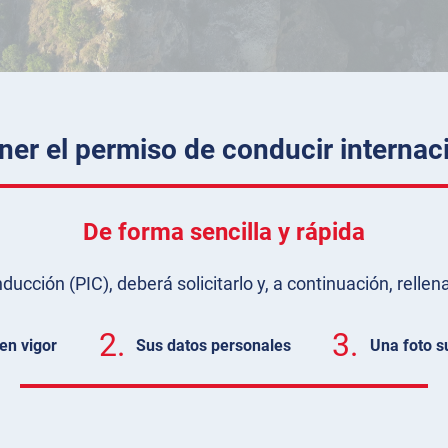
er el permiso de conducir internaci
De forma sencilla y rápida
cción (PIC), deberá solicitarlo y, a continuación, rellena
2.
3.
en vigor
Sus datos personales
Una foto s