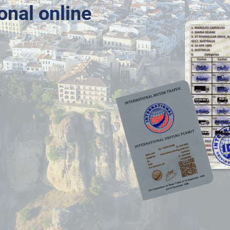
onal online
o