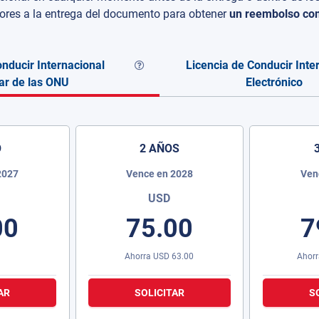
iores a la entrega del documento para obtener
un reembolso co
nducir Internacional
Licencia de Conducir Inte
ar de las ONU
Electrónico
O
2 AÑOS
2027
Vence en 2028
Ven
USD
00
75.00
7
Ahorra
USD
63.00
Ahor
AR
SOLICITAR
S