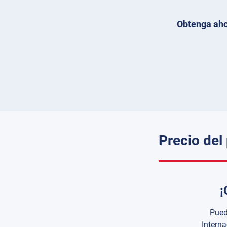
Obtenga aho
Precio del
¡
Pued
Intern