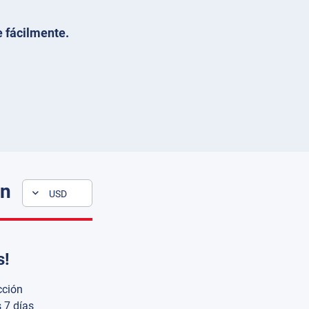
 fácilmente.
ón
USD
s!
cción
 7 días