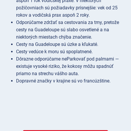
aspoň 1 rok vodičskej praxe. V niektorých
požičovniach sú požiadavky prísnejšie: vek od 25
rokov a vodičská prax aspoň 2 roky.
Odporúčame zdržať sa cestovania za tmy, pretože
cesty na Guadeloupe sú slabo osvetlené a na
niektorých miestach chýba značenie.
Cesty na Guadeloupe sú úzke a kľukaté.
Cesty vedúce k moru sú spoplatnené.
Dôrazne odporúčame neParkovať pod palmami —
existuje vysoké riziko, že kokosy môžu spadnúť
priamo na strechu vášho auta.
Dopravné značky v krajine sú vo francúzštine.