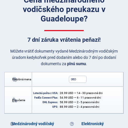
vodičského preukazu v
Guadeloupe?
7 dní záruka vrátenia peňazí!
Môžete vrátiť dokumenty vydané Medzinárodným vodičským
úradom kedykoľvek pred dodaním alebo do 7 dní po dodaní
dokumentu za
plnú sumu
.
Platobná mena
USD
28.99
USD
— 14 - 30 pracovné dni
Letecká pošta z USA:
54.99
USD
— 6 - 11 pracovné dni
FedEx Connect Plus:
Doručenie
58.99
USD
— 2 - 5 pracovné dni
DHL Express:
88.99
USD
— 2 - 4 pracovné dni
UPS:
Medzinárodný vodičský
Elektronický