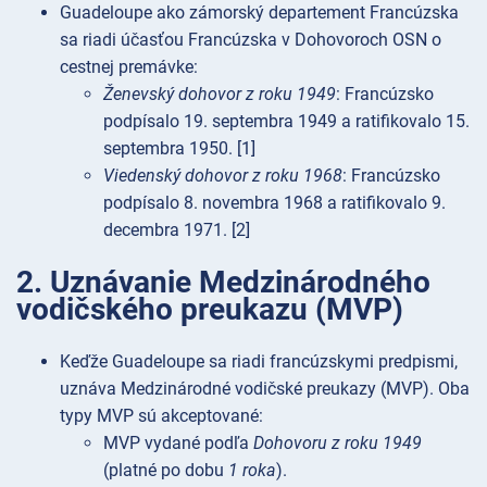
Guadeloupe ako zámorský departement Francúzska
sa riadi účasťou Francúzska v Dohovoroch OSN o
cestnej premávke:
Ženevský dohovor z roku 1949
: Francúzsko
podpísalo 19. septembra 1949 a ratifikovalo 15.
septembra 1950. [1]
Viedenský dohovor z roku 1968
: Francúzsko
podpísalo 8. novembra 1968 a ratifikovalo 9.
decembra 1971. [2]
2. Uznávanie Medzinárodného
vodičského preukazu (MVP)
Keďže Guadeloupe sa riadi francúzskymi predpismi,
uznáva Medzinárodné vodičské preukazy (MVP). Oba
typy MVP sú akceptované:
MVP vydané podľa
Dohovoru z roku 1949
(platné po dobu
1 roka
).