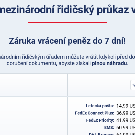
 mezinárodní řidičský průkaz 
Záruka vrácení peněz do 7 dní!
rodním řidičským úřadem můžete vrátit kdykoli před do
doručení dokumentu, abyste získali
plnou náhradu
.
14.99
U
Letecká pošta:
36.99
U
FedEx Connect Plus:
41.99
U
FedEx Priority:
60.99
U
EMS:
64.99
U
DHL Express: