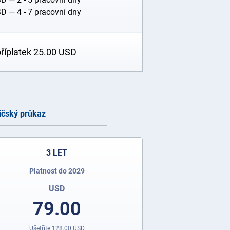
SD
— 4 - 7 pracovní dny
příplatek
25.00
USD
ičský průkaz
3 LET
Platnost do 2029
USD
79.00
Ušetříte
128.00
USD