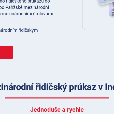
ho řidičského průkazu do
6 po Pařížské mezinárodní
en mezinárodními úmluvami
národním řidičským
inárodní řidičský průkaz v In
Jednoduše a rychle