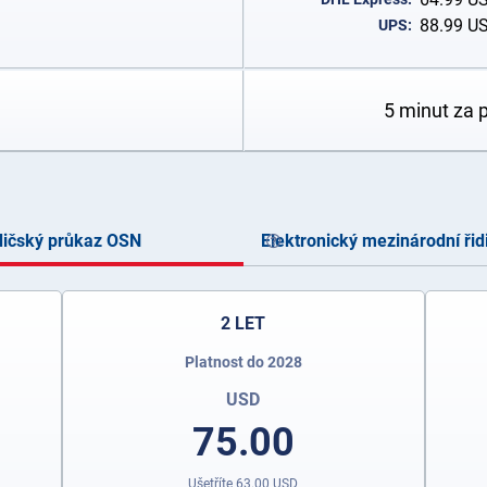
88.99
U
UPS:
5 minut za 
dičský průkaz OSN
Elektronický mezinárodní řid
2 LET
Platnost do 2028
USD
75.00
Ušetříte
63.00
USD