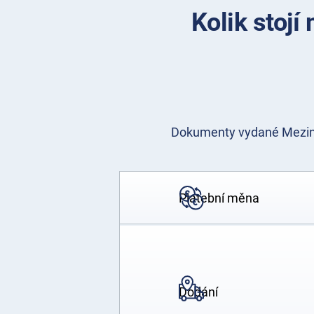
Kolik stojí
Dokumenty vydané Meziná
Platební měna
Dodání