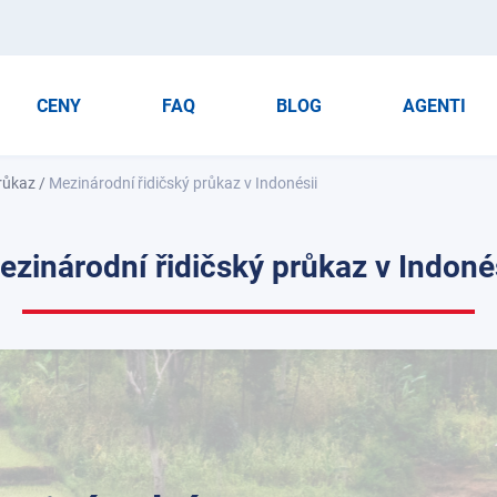
CENY
FAQ
BLOG
AGENTI
průkaz
/
Mezinárodní řidičský průkaz v Indonésii
ezinárodní řidičský průkaz v Indonés