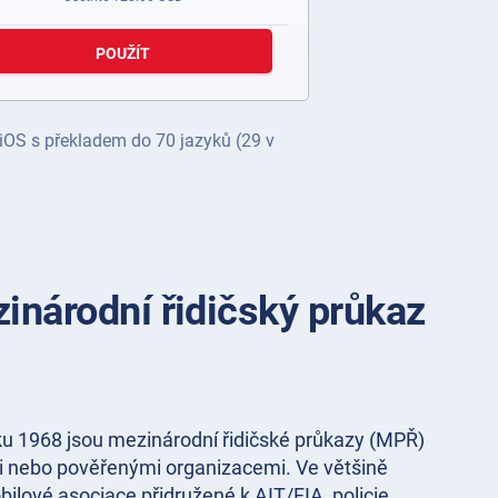
POUŽÍT
 iOS s překladem do 70 jazyků (29 v
inárodní řidičský průkaz
ku 1968 jsou mezinárodní řidičské průkazy (MPŘ)
 nebo pověřenými organizacemi. Ve většině
bilové asociace přidružené k AIT/FIA, policie