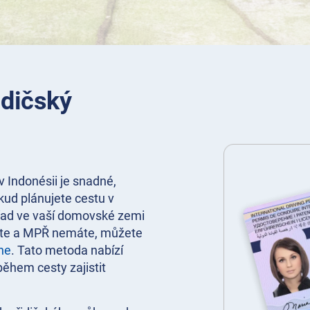
idičský
 Indonésii je snadné,
kud plánujete cestu v
úřad ve vaší domovské zemi
jete a MPŘ nemáte, můžete
ine
. Tato metoda nabízí
 během cesty zajistit