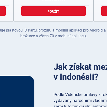
POUŽÍT
je plastovou ID kartu, brožuru a mobilní aplikaci pro Android a
brožurce a všech 70 v mobilní aplikaci).
Jak získat mez
v Indonésii?
Podle Vídeňské úmluvy z ro
vydávány národními vládami
zemí tuto funkci plní automo