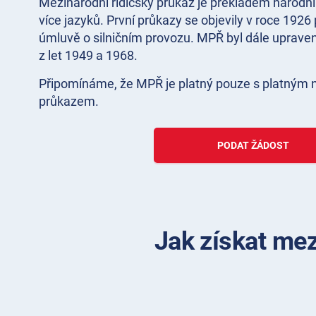
Mezinárodní řidičský průkaz je překladem národní
více jazyků. První průkazy se objevily v roce 192
úmluvě o silničním provozu. MPŘ byl dále uprav
z let 1949 a 1968.
Připomínáme, že MPŘ je platný pouze s platným 
průkazem.
PODAT ŽÁDOST
Jak získat mez