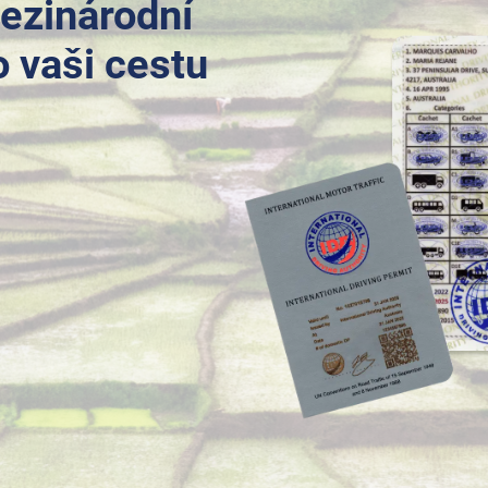
ezinárodní
o vaši cestu