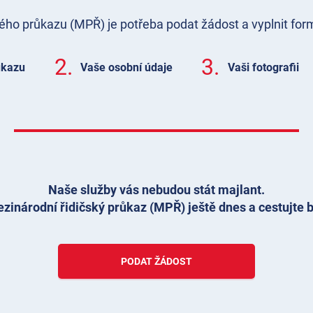
kého průkazu (MPŘ) je potřeba podat žádost a vyplnit for
2.
3.
ůkazu
Vaše osobní údaje
Vaši fotografii
Naše služby vás nebudou stát majlant.
zinárodní řidičský průkaz (MPŘ) ještě dnes a cestujte b
PODAT ŽÁDOST