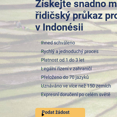
Získejte snadno m
řidičský průkaz pr
v Indonésii
Ihned schváleno
Rychlý a jednoduchý proces
Platnost od 1 do 3 let
Legální řízení v zahraničí
Přeloženo do 70 jazyků
Uznáváno ve více než 150 zemích
Expresní doručení po celém světě
Podat žádost