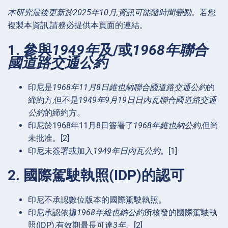
本研究最後更新於2025年10月,資訊可能隨時間變動。
若您
複製本資訊,請務必提供本頁面的連結。
1. 參與
1949年
及/或
1968年聯合
國道路交通公約
印尼是
1968年11月8日維也納聯合國道路交通公約
的
締約方,但不是
1949年9月19日日內瓦聯合國道路交通
公約
的締約方。
印尼於1968年11月8日簽署了
1968年維也納公約
,但尚
未批准。[2]
印尼未簽署或加入
1949年日內瓦公約
。[1]
2. 國際駕駛執照(IDP)的認可
印尼不承認數位版本的國際駕駛執照。
印尼承認依據
1968年維也納公約
所核發的國際駕駛執
照(IDP),有效期最長可達
3年
。[2]