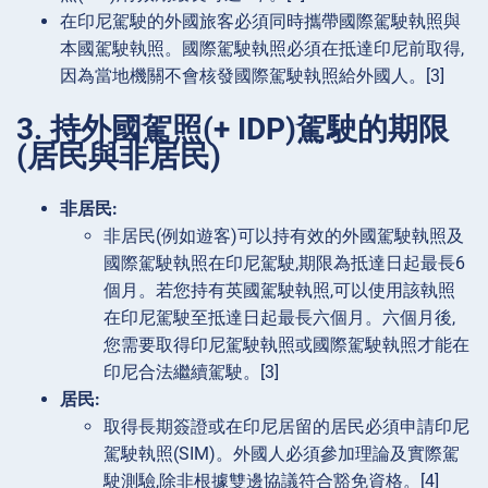
在印尼駕駛的外國旅客必須同時攜帶國際駕駛執照與
本國駕駛執照。國際駕駛執照必須在抵達印尼前取得,
因為當地機關不會核發國際駕駛執照給外國人。[3]
3. 持外國駕照(+ IDP)駕駛的期限
(居民與非居民)
非居民:
非居民(例如遊客)可以持有效的外國駕駛執照及
國際駕駛執照在印尼駕駛,期限為抵達日起最長6
個月。若您持有英國駕駛執照,可以使用該執照
在印尼駕駛至抵達日起最長六個月。六個月後,
您需要取得印尼駕駛執照或國際駕駛執照才能在
印尼合法繼續駕駛。[3]
居民:
取得長期簽證或在印尼居留的居民必須申請印尼
駕駛執照(SIM)。外國人必須參加理論及實際駕
駛測驗,除非根據雙邊協議符合豁免資格。[4]