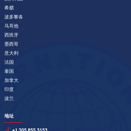
希腊
波多黎各
马耳他
西班牙
墨西哥
意大利
法国
泰国
加拿大
印度
波兰
地址
+1 205 855 3153