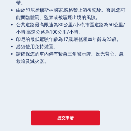
帶。
由於印尼是穆斯林國家,嚴格禁止酒後駕駛。否則,您可
能面臨體罰、監禁或被驅逐出境的風險。
公共道路最高限速為80公里/小時,市區道路為50公里/
小時,高速公路為100公里/小時。
印尼的最低駕駛年齡為17歲,最低租車年齡為23歲。
必須使用免持裝置。
請確保您的車內備有緊急三角警示牌、反光背心、急
救箱及滅火器。
提交申请