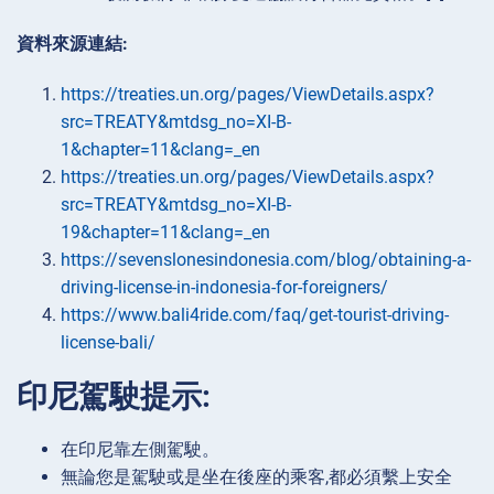
資料來源連結:
https://treaties.un.org/pages/ViewDetails.aspx?
src=TREATY&mtdsg_no=XI-B-
1&chapter=11&clang=_en
https://treaties.un.org/pages/ViewDetails.aspx?
src=TREATY&mtdsg_no=XI-B-
19&chapter=11&clang=_en
https://sevenslonesindonesia.com/blog/obtaining-a-
driving-license-in-indonesia-for-foreigners/
https://www.bali4ride.com/faq/get-tourist-driving-
license-bali/
印尼駕駛提示:
在印尼靠左側駕駛。
無論您是駕駛或是坐在後座的乘客,都必須繫上安全