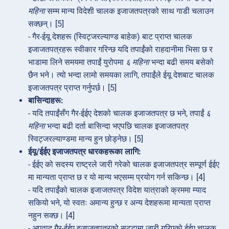
महिना
सम्म मान्य विदेशी चालक इजाजतपत्रको साथ गाडी चलाउन
सक्छन्। [5]
- गैर-ईयू देशहरू (स्विट्जरल्याण्ड बाहेक) बाट प्राप्त चालक
इजाजतपत्रहरू स्वीकार गरिन्छ यदि तपाईंको राहदानीमा भिसा छ र
भाडामा लिने समयमा तपाईं युरोपमा
६ महिना
भन्दा बढी समय बसेको
छैन भने। त्यो भन्दा लामो समयका लागि, तपाईंले ईयू देशबाट चालक
इजाजतपत्र प्राप्त गर्नुपर्छ। [5]
बासिन्दाहरू:
- यदि तपाईंसँग गैर-ईईए देशको चालक इजाजतपत्र छ भने, तपाईं
६
महिना
भन्दा बढी दर्ता बासिन्दा भएपछि चालक इजाजतपत्र
स्विट्जरल्याण्डमा मान्य हुन छोड्नेछ। [5]
ईयू/ईईए इजाजतपत्र धारकहरूका लागि:
- ईईए को सदस्य राष्ट्रले जारी गरेको चालक इजाजतपत्र सम्पूर्ण ईईए
मा मान्यता प्राप्त छ र यो मान्य भएसम्म प्रयोग गर्न सकिन्छ। [4]
- यदि तपाईंको चालक इजाजतपत्र विदेश यात्राको क्रममा म्याद
सकियो भने, यो स्वतः अमान्य हुन्छ र अन्य देशहरूमा मान्यता प्राप्त
नहुन सक्छ। [4]
- अपवाद गैर-ईईए इजाजतपत्रको सट्टामा जारी गरिएको ईईए चालक