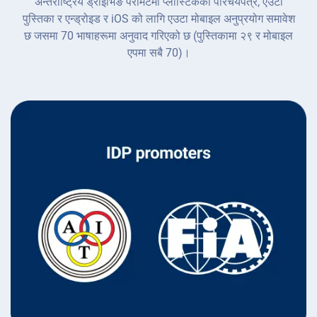
अन्तर्राष्ट्रिय ड्राइभिङ परमिटमा प्लास्टिकको परिचयपत्र, एउटा
पुस्तिका र एन्ड्रोइड र iOS को लागि एउटा मोबाइल अनुप्रयोग समावेश
छ जसमा 70 भाषाहरूमा अनुवाद गरिएको छ (पुस्तिकामा २९ र मोबाइल
एपमा सबै 70)।