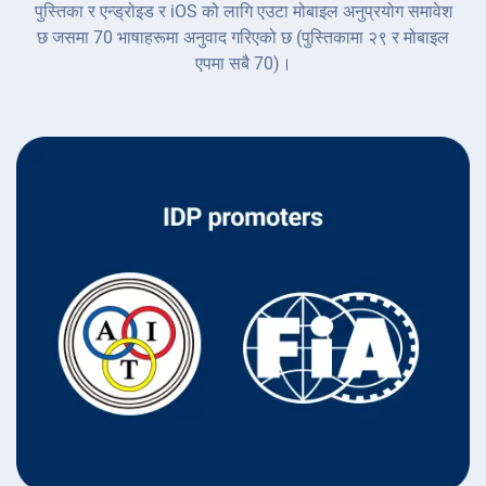
पुस्तिका र एन्ड्रोइड र iOS को लागि एउटा मोबाइल अनुप्रयोग समावेश
छ जसमा 70 भाषाहरूमा अनुवाद गरिएको छ (पुस्तिकामा २९ र मोबाइल
एपमा सबै 70)।