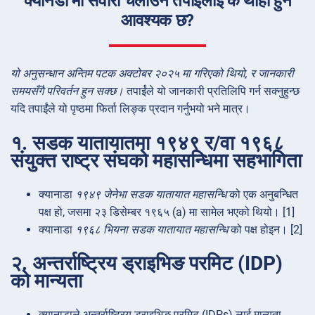
क्यानडा मा सवारी चलाउन तपाईंलाई के थाहा हुन
आवश्यक छ?
यो अनुसन्धान अन्तिम पटक अक्टोबर २०२५ मा गरिएको थियो, र जानकारी
समयसँगै परिवर्तन हुन सक्छ।
तपाईंले यो जानकारी प्रतिलिपि गर्न सक्नुहुन्छ
यदि तपाईंले यो पृष्ठमा फिर्ता लिङ्क प्रदान गर्नुभयो भने मात्र।
१. सडक यातायातमा १९४९ र/वा १९६८
संयुक्त राष्ट्र संघको महासन्धिमा सहभागिता
क्यानाडा
१९४९ जेनेभा सडक यातायात महासन्धि
को एक अनुबन्धित
पक्ष हो, जसमा २३ डिसेम्बर १९६५ (a) मा सामेल भएको थियो। [1]
क्यानाडा
१९६८ भियना सडक यातायात महासन्धि
को पक्ष होइन। [2]
२. अन्तर्राष्ट्रिय ड्राइभिङ परमिट (IDP)
को मान्यता
क्यानाडाले अन्तर्राष्ट्रिय ड्राइभिङ परमिट (IDPs) लाई मान्यता