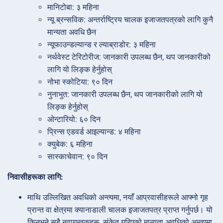
मानिटोबा: ३ महिना
न्यू ब्रन्सविक: अन्तर्राष्ट्रिय चालक इजाजतपत्रको लागि कुनै
मान्यता अवधि छैन
न्यूफाउन्डल्यान्ड र ल्याब्राडोर: ३ महिना
नर्थवेस्ट टेरिटोरीज: जानकारी उपलब्ध छैन, थप जानकारीको
लागि यो लिङ्क हेर्नुहोस्
नोभा स्कोटिया: ९० दिन
नुनाभुत: जानकारी उपलब्ध छैन, थप जानकारीको लागि यो
लिङ्क हेर्नुहोस्
ओन्टारियो: ६० दिन
प्रिन्स एडवर्ड आइल्यान्ड: ४ महिना
क्युबेक: ६ महिना
सास्काचेवान: ९० दिन
निवासीहरूका लागि:
माथि उल्लिखित अवधिको अन्त्यमा, नयाँ आप्रवासीहरूले आफ्नो गृह
प्रान्त वा क्षेत्रमा क्यानाडाली चालक इजाजतपत्र प्राप्त गर्नुपर्छ। यो
किनभने सबै नवागन्तुकहरू, संकेत गरिएको मान्यता अवधिको अन्त्यमा,